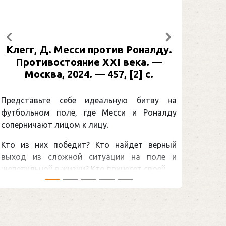
Предыдущий
Следующий
Клегг, Д. Месси против Роналду.
Противостояние XXI века. —
Москва, 2024. — 457, [2] с.
Представьте себе идеальную битву на
футбольном поле, где Месси и Роналду
соперничают лицом к лицу.
Кто из них победит? Кто найдет верный
выход из сложной ситуации на поле и
щепетильной в жизни? Кто принесет своей ...