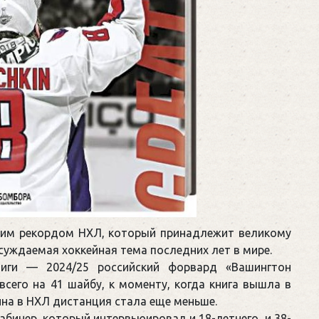
ским рекордом НХЛ, который принадлежит великому
бсуждаемая хоккейная тема последних лет в мире.
лиги — 2024/25 российский форвард «Вашингтон
всего на 41 шайбу, к моменту, когда книга вышла в
чкина в НХЛ дистанция стала еще меньше.
абинер, который интервьюировал и 18-летнего, и 38-