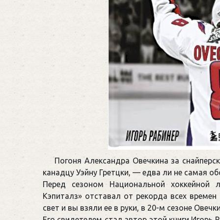
Погоня Александра Овечкина за снайпер
канадцу Уэйну Гретцки, — едва ли не самая о
Перед сезоном Национальной хоккейной 
Кэпиталз» отставал от рекорда всех времен 
свет и вы взяли ее в руки, в 20-м сезоне Ове
Его свидетелем стал автор этой книги Игорь Р