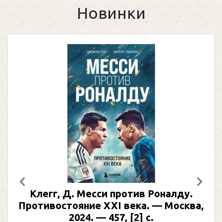
Новинки
Предыдущий
След
Клегг, Д. Месси против Роналду.
Противостояние XXI века. — Москва,
2024. — 457, [2] с.