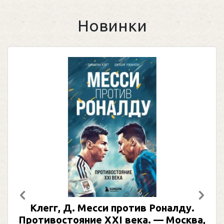
Новинки
Предыдущий
След
Клегг, Д. Месси против Роналду.
Противостояние XXI века. — Москва,