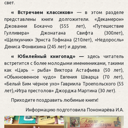
свет.
« Встречаем классиков»
— в этом разделе
представлены книги долгожители. «Декамерон»
Джованни Бокаччо (555 лет), «Путешествие
Гулливера» Джонатана Свифта (300лет),
«Щелкунчик» Эрнста Гофмана (210лет), «Недоросль»
Дениса Фонвизина (245 лет) и другие.
« Юбилейный книгопад» —
здесь читатель
встретится с более молодыми именинниками, такими
как «Царь – рыба» Виктора Астафьева (50 лет),
«Обыкновенное чудо» Евгения Шварца (70 лет),
«Белый Бим чёрное ухо» Гавриила Троепольского (55
лет),«Игра престолов» Джорджа Мартина (30 лет).
Приходите поздравить любимые книги!
Информацию подготовила Пономарёва И.А.