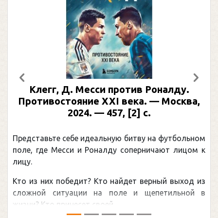
Предыдущий
След
Клегг, Д. Месси против Роналду.
Противостояние XXI века. — Москва,
2024. — 457, [2] с.
Представьте себе идеальную битву на футбольном
поле, где Месси и Роналду соперничают лицом к
лицу.
Кто из них победит? Кто найдет верный выход из
сложной ситуации на поле и щепетильной в
жизни? Кто принесет своей ...