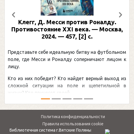
Предыдущий
След
Клегг, Д. Месси против Роналду.
Противостояние XXI века. — Москва,
2024. — 457, [2] с.
Представьте себе идеальную битву на футбольном
П
поле, где Месси и Роналду соперничают лицом к
р
лицу.
к
Кто из них победит? Кто найдет верный выход из
о
сложной ситуации на поле и щепетильной в
м
жизни? Кто принесет своей ...
—
Политика конфиденциальности
Правила использования cookie
Библиотечная система г.Вятские Поляны