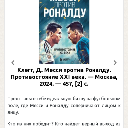
Предыдущий
След
, Д. Месси против Роналду.
Рабинер, 
стояние XXI века. — Москва,
иллюстр
2024. — 457, [2] с.
Москва, 2024
(Подар
е себе идеальную битву на футбольном
Погоня Алекс
Месси и Роналду соперничают лицом к
рекордом НХЛ
канадцу Уэйн
 победит? Кто найдет верный выход из
обсуждаемая 