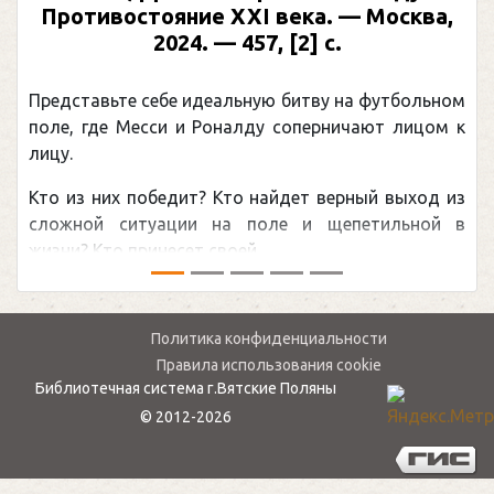
сква,
иллюстрированная биография. —
Москва, 2024 (макет 2025). — 133, [2]
(Подарочные издания. Спорт)
больном
Погоня Александра Овечкина за снайперс
лицом к
рекордом НХЛ, который принадлежит велик
канадцу Уэйну Гретцки, — едва ли не са
ыход из
обсуждаемая хоккейная тема последних ле
ьной в
мире.Перед сезоном Национальной хоккейной 
— ...
Политика конфиденциальности
Правила использования cookie
Библиотечная система г.Вятские Поляны
© 2012-2026