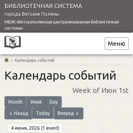
БИБЛИОТЕЧНАЯ СИСТЕМА
города Вятские Поляны
МБУК «Вятскополянская централизованная библиотечная
система»
Меню
›
Календарь событий
Календарь событий
Week of Июн 1st
Month
Week
Day
Назад
Today
Вперед
4 июня, 2026
(1 event)