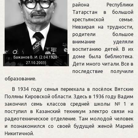
района Республики
Татарстан в большой
крестьянской семье.
Невзирая на трудности,
родители большое
внимание уделяли
воспитанию детей. В их
доме была библиотека.
Бажанов В. И. (2.04.1920-
27.10.2003)
Дети много читали. Все в
последствие получили
образование.
В 1934 году семья переехала в посёлок Вятские
Поляны Кировской области. Здесь в 1936 году Вадим
закончил семь классов средней школы №1 и
поступил в Казанский техникум электро связи на
радиотехническое отделение. Там молодой человек
и познакомился со своей будущей женой Марией
Никитичной.