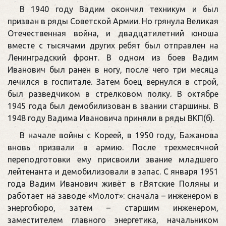
В 1940 году Вадим окончил техникум и был
призван в ряды Советской Армии. Но грянула Великая
Отечественная война, и двадцатилетний юноша
вместе с тысячами других ребят был отправлен на
Ленинградский фронт. В одном из боев Вадим
Иванович был ранен в ногу, после чего три месяца
лечился в госпитале. Затем боец вернулся в строй,
был разведчиком в стрелковом полку. В октябре
1945 года был демобилизован в звании старшины. В
1948 году Вадима Ивановича приняли в ряды ВКП(б).
В начале войны с Кореей, в 1950 году, Бажанова
вновь призвали в армию. После трехмесячной
переподготовки ему присвоили звание младшего
лейтенанта и демобилизовали в запас. С января 1951
года Вадим Иванович живёт в г.Вятские Поляны и
работает на заводе «Молот»: сначала – инженером в
энергобюро, затем – старшим инженером,
заместителем главного энергетика, начальником