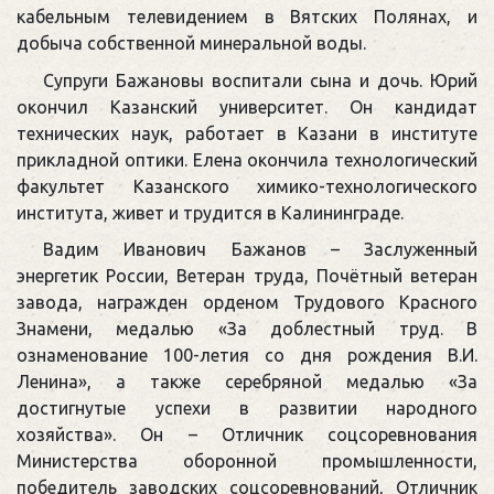
кабельным телевидением в Вятских Полянах, и
добыча собственной минеральной воды.
Супруги Бажановы воспитали сына и дочь. Юрий
окончил Казанский университет. Он кандидат
технических наук, работает в Казани в институте
прикладной оптики. Елена окончила технологический
факультет Казанского химико-технологического
института, живет и трудится в Калининграде.
Вадим Иванович Бажанов – Заслуженный
энергетик России, Ветеран труда, Почётный ветеран
завода, награжден орденом Трудового Красного
Знамени, медалью «За доблестный труд. В
ознаменование 100-летия со дня рождения В.И.
Ленина», а также серебряной медалью «За
достигнутые успехи в развитии народного
хозяйства». Он – Отличник соцсоревнования
Министерства оборонной промышленности,
победитель заводских соцсоревнований, Отличник