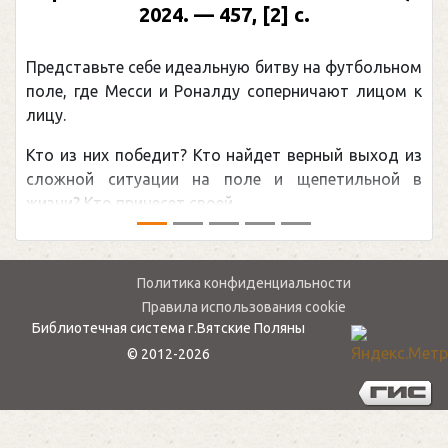
Москва, 2024 (макет 2025). — 133, [2] с.
(Подарочные издания. Спорт)
Погоня Александра Овечкина за снайперским
рекордом НХЛ, который принадлежит великому
канадцу Уэйну Гретцки, — едва ли не самая
обсуждаемая хоккейная тема последних лет в
мире.Перед сезоном Национальной хоккейной лиги
— ...
Политика конфиденциальности
Правила использования cookie
Библиотечная система г.Вятские Поляны
© 2012-2026