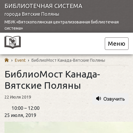
БИБЛИОТЕЧНАЯ СИСТЕМА
города Вятские Поляны
МБУК «Вятскополянская централизованная библиотечная
система»
Меню
›
Event
›
БиблиоМост Канада-Вятские Поляны
БиблиоМост Канада-
Вятские Поляны
22 Июля 2019
Озвучить
БиблиоМост
10:00
–
12:00
Канада-
25 июля, 2019
Вятские
Поляны