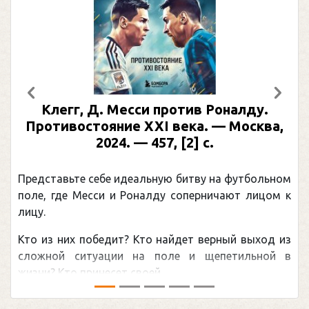
Предыдущий
След
Клегг, Д. Месси против Роналду.
Противостояние XXI века. — Москва,
2024. — 457, [2] с.
Представьте себе идеальную битву на футбольном
поле, где Месси и Роналду соперничают лицом к
лицу.
Кто из них победит? Кто найдет верный выход из
сложной ситуации на поле и щепетильной в
жизни? Кто принесет своей ...