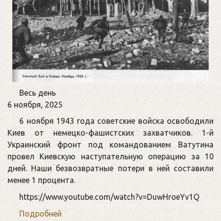
Памятная
Весь день
дата
6 ноября, 2025
военной
6 ноября 1943 года советские войска освободили
истории
Киев от немецко-фашистских захватчиков. 1-й
Отечества
Украинский фронт под командованием Ватутина
провел Киевскую наступательную операцию за 10
дней. Наши безвозвратные потери в ней составили
менее 1 процента.
https://www.youtube.com/watch?v=DuwHroeYv1Q
Подробней