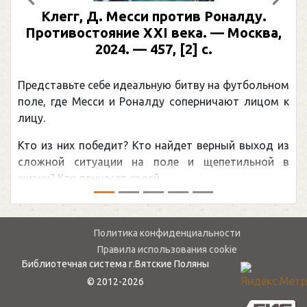
Предыдущий
След
Клегг, Д. Месси против Роналду.
Противостояние XXI века. — Москва,
2024. — 457, [2] с.
Представьте себе идеальную битву на футбольном
поле, где Месси и Роналду соперничают лицом к
лицу.
Кто из них победит? Кто найдет верный выход из
сложной ситуации на поле и щепетильной в
жизни? Кто принесет своей ...
Политика конфиденциальности
Правила использования cookie
Библиотечная система г.Вятские Поляны
© 2012-2026