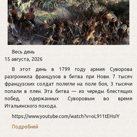
Памятная
Весь день
дата
15 августа, 2026
военной
В этот день в 1799 году армия Суворова
истории
разгромила французов в битва при Нови. 7 тысяч
России
французских солдат полегли на поле боя, 3 тысячи
попали в плен. Эта битва — из череды блестящих
побед, одержанных Суворовым во время
Итальянского похода.
https://www.youtube.com/watch?v=oL911tEHsIY
Подробней