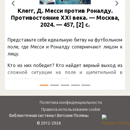
Предыдущий
След
Клегг, Д. Месси против Роналду.
Противостояние XXI века. — Москва,
2024. — 457, [2] с.
Представьте себе идеальную битву на футбольном
поле, где Месси и Роналду соперничают лицом к
лицу.
Кто из них победит? Кто найдет верный выход из
сложной ситуации на поле и щепетильной в
жизни? Кто принесет своей ...
Политика конфиденциальности
Правила использования cookie
Библиотечная система г.Вятские Поляны
© 2012-2026