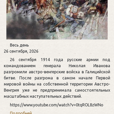
Памятная
Весь день
дата
26 сентября, 2026
военной
26 сентября 1914 года русские армии под
истории
командованием генерала Николая Иванова
России
разгромили австро-венгерские войска в Галицийской
битве. После разгрома в самом начале Первой
мировой войны на собственной территории Австро-
Венгрия уже не предпринимала самостоятельных
масштабных наступательных действий.
https://www.youtube.com/watch?v=0tqROL8zWNo
Подробней