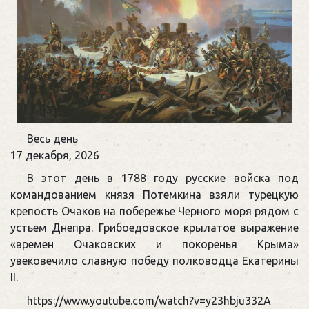
Памятная
Весь день
дата
17 декабря, 2026
военной
В этот день в 1788 году русские войска под
истории
командованием князя Потемкина взяли турецкую
России
крепость Очаков на побережье Черного моря рядом с
устьем Днепра. Грибоедовское крылатое выражение
«времен Очаковских и покоренья Крыма»
увековечило славную победу полководца Екатерины
II.
https://www.youtube.com/watch?v=y23hbju332A