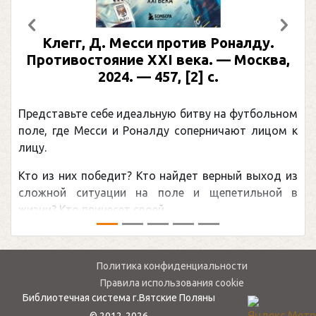
Предыдущий
След
Клегг, Д. Месси против Роналду.
Противостояние XXI века. — Москва,
2024. — 457, [2] с.
Представьте себе идеальную битву на футбольном
поле, где Месси и Роналду соперничают лицом к
лицу.
Кто из них победит? Кто найдет верный выход из
сложной ситуации на поле и щепетильной в
жизни? Кто принесет своей ...
Политика конфиденциальности
Правила использования cookie
Библиотечная система г.Вятские Поляны
© 2012-2026