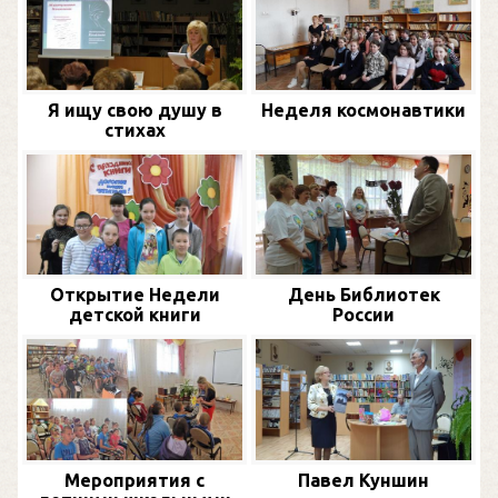
Я ищу свою душу в
Неделя космонавтики
стихах
Открытие Недели
День Библиотек
детской книги
России
Мероприятия с
Павел Куншин