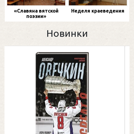
«Славяна вятской
Неделя краеведения
поэзии»
Новинки