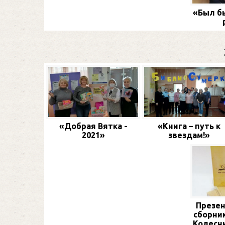
«Был бы
«Добрая Вятка -
«Книга – путь к
2021»
звездам!»
Презен
сборник
Колесн