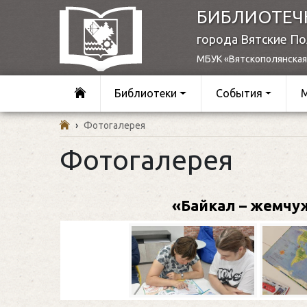
БИБЛИОТЕЧ
города Вятские П
МБУК «Вятскополянская
Библиотеки
События
›
Фотогалерея
Фотогалерея
«Байкал – жемчуж