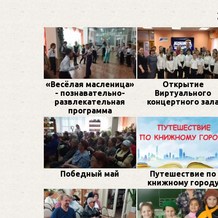
«Весёлая масленица»
Открытие
- познавательно-
Виртуального
развлекательная
концертного зал
программа
Победный май
Путешествие по
книжному город