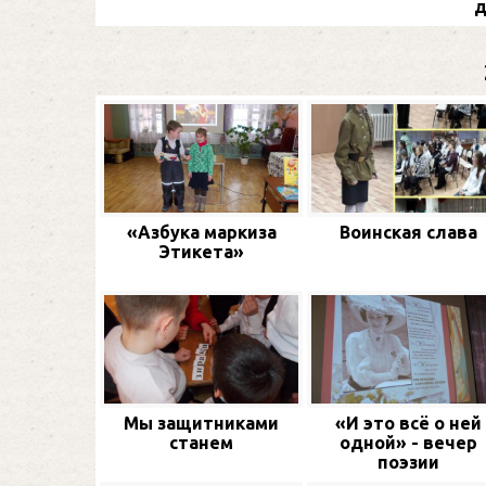
д
«Азбука маркиза
Воинская слава
Этикета»
Мы защитниками
«И это всё о ней
станем
одной» - вечер
поэзии