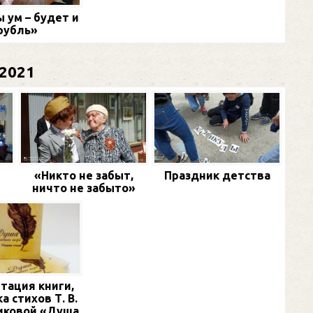
 ум – будет и
рубль»
2021
«Никто не забыт,
Праздник детства
ничто не забыто»
тация книги,
а стихов Т. В.
иковой «Душа