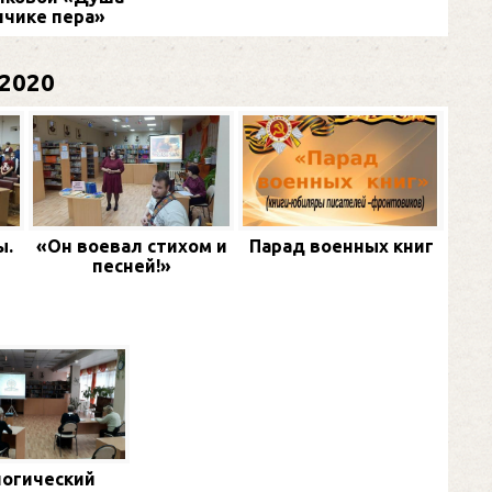
нчике пера»
2020
ы.
«Он воевал стихом и
Парад военных книг
песней!»
огический