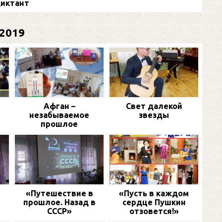
иктант
2019
Афган –
Свет далекой
незабываемое
звезды
прошлое
«Путешествие в
«Пусть в каждом
прошлое. Назад в
сердце Пушкин
СССР»
отзовется!»