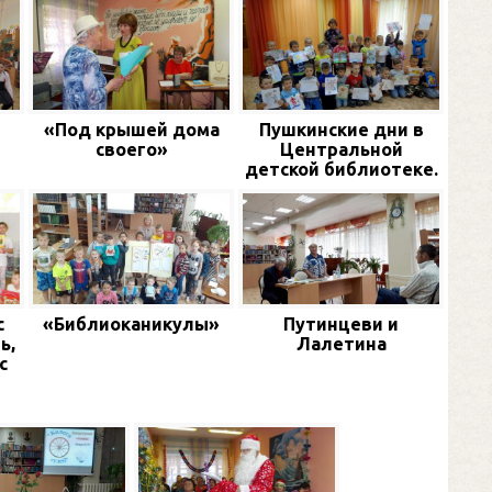
«Под крышей дома
Пушкинские дни в
своего»
Центральной
детской библиотеке.
с
«Библиоканикулы»
Путинцеви и
ь,
Лалетина
с