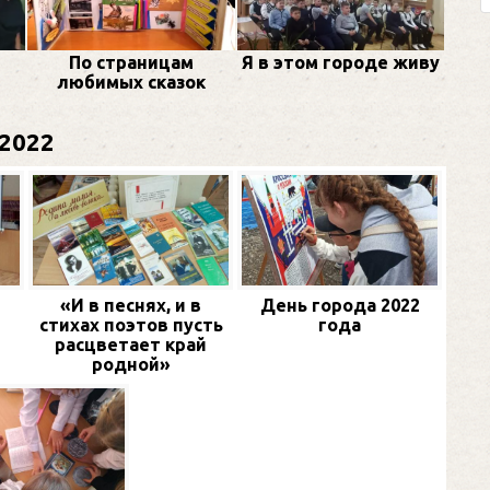
По страницам
Я в этом городе живу
любимых сказок
2022
«И в песнях, и в
День города 2022
стихах поэтов пусть
года
расцветает край
родной»