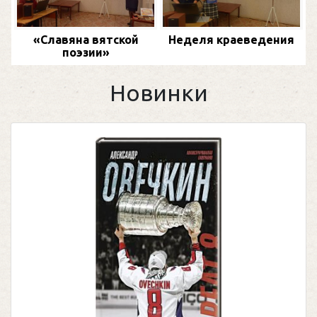
«Славяна вятской
Неделя краеведения
поэзии»
Новинки