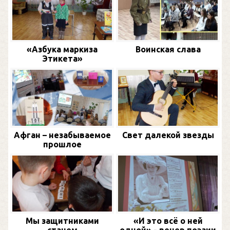
«Азбука маркиза
Воинская слава
Этикета»
Афган – незабываемое
Свет далекой звезды
прошлое
Мы защитниками
«И это всё о ней
станем
одной» - вечер поэзии