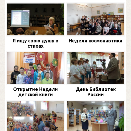
Я ищу свою душу в
Неделя космонавтики
стихах
Открытие Недели
День Библиотек
детской книги
России