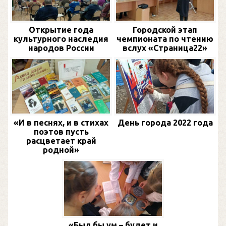
Открытие года
Городской этап
культурного наследия
чемпионата по чтению
народов России
вслух «Страница22»
«И в песнях, и в стихах
День города 2022 года
поэтов пусть
расцветает край
родной»
«Был бы ум – будет и