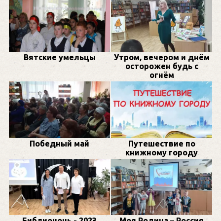
Вятские умельцы
Утром, вечером и днём
осторожен будь с
огнём
Победный май
Путешествие по
книжному городу
Библионочь - 2023
Моя Родина – Россия