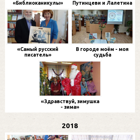
«Библиоканикулы»
Путинцеви и Лалетина
«Самый русский
В городе моём - моя
писатель»
судьба
«Здравствуй, зимушка
- зима»
2018