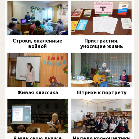
Строки, опаленные
Пристрастия,
войной
уносящие жизнь
Живая классика
Штрихи к портрету
Я ищу свою душу в
Неделя космонавтики