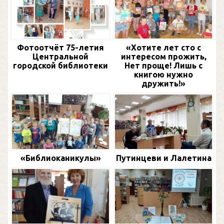
Фотоотчёт 75-летия
«Хотите лет сто с
Центральной
интересом прожить,
городской библиотеки
Нет проще! Лишь с
книгою нужно
дружить!»
«Библиоканикулы»
Путинцеви и Лалетина