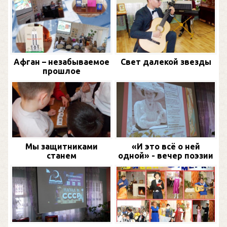
Афган – незабываемое
Свет далекой звезды
прошлое
Мы защитниками
«И это всё о ней
станем
одной» - вечер поэзии