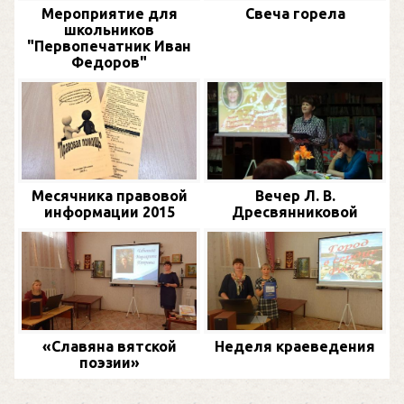
Мероприятие для
Свеча горела
школьников
"Первопечатник Иван
Федоров"
Месячника правовой
Вечер Л. В.
информации 2015
Дресвянниковой
«Славяна вятской
Неделя краеведения
поэзии»