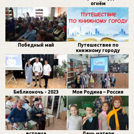
огнём
Победный май
Путешествие по
книжному городу
Библионочь - 2023
Моя Родина – Россия
встреча
День матери