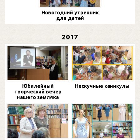
Новогодний утренник
для детей
2017
Юбилейный
Нескучные каникулы
творческий вечер
нашего земляка