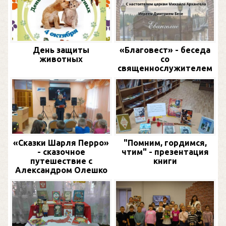
День защиты
«Благовест» - беседа
животных
со
священнослужителем
«Сказки Шарля Перро»
"Помним, гордимся,
- сказочное
чтим" - презентация
путешествие с
книги
Александром Олешко