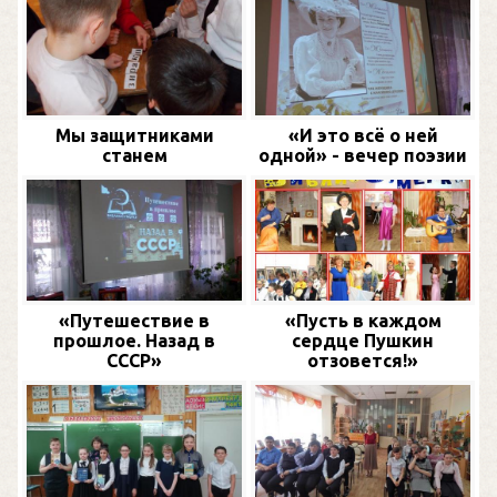
Мы защитниками
«И это всё о ней
станем
одной» - вечер поэзии
«Путешествие в
«Пусть в каждом
прошлое. Назад в
сердце Пушкин
СССР»
отзовется!»