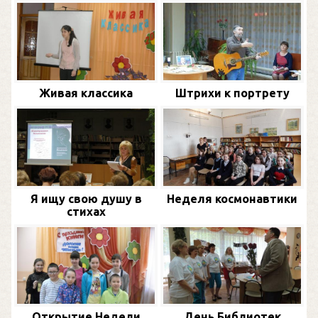
Живая классика
Штрихи к портрету
Я ищу свою душу в
Неделя космонавтики
стихах
Открытие Недели
День Библиотек