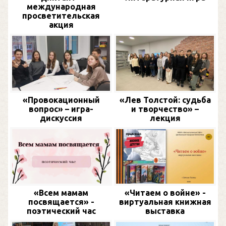
международная
просветительская
акция
«Провокационный
«Лев Толстой: судьба
вопрос» – игра-
и творчество» –
дискуссия
лекция
«Всем мамам
«Читаем о войне» -
посвящается» -
виртуальная книжная
поэтический час
выставка