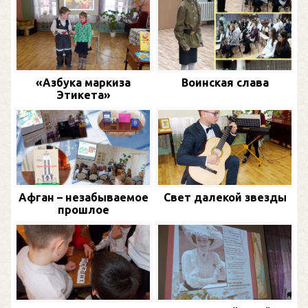
«Азбука маркиза
Воинская слава
Этикета»
Афган – незабываемое
Свет далекой звезды
прошлое