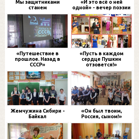
Мы защитниками
«И это всё о ней
станем
одной» - вечер поэзии
«Путешествие в
«Пусть в каждом
прошлое. Назад в
сердце Пушкин
СССР»
отзовется!»
Жемчужина Сибири -
«Он был твоим,
Байкал
Россия, сыном!»