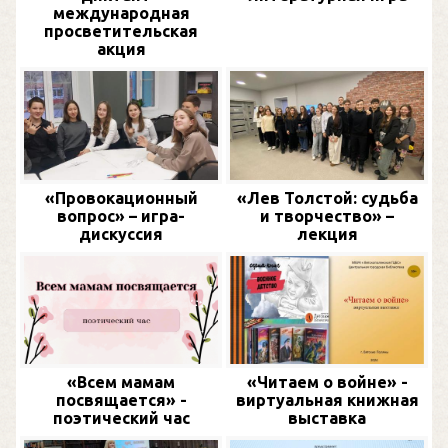
международная
просветительская
акция
«Провокационный
«Лев Толстой: судьба
вопрос» – игра-
и творчество» –
дискуссия
лекция
«Всем мамам
«Читаем о войне» -
посвящается» -
виртуальная книжная
поэтический час
выставка