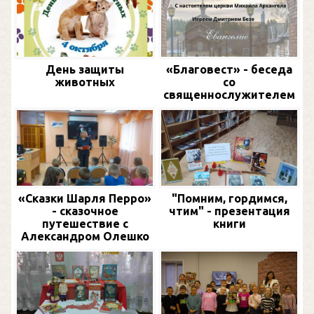
День защиты
«Благовест» - беседа
животных
со
священнослужителем
«Сказки Шарля Перро»
"Помним, гордимся,
- сказочное
чтим" - презентация
путешествие с
книги
Александром Олешко