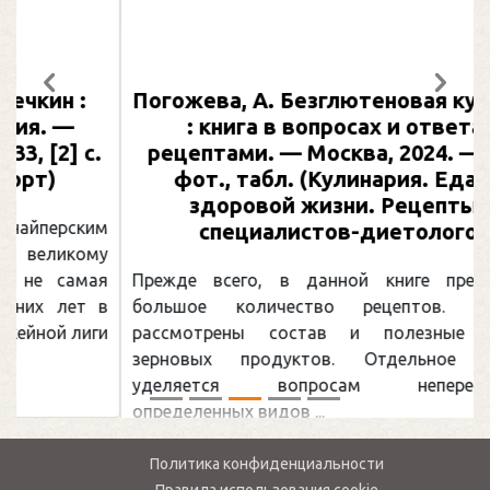
Погожева, А. Безглютеновая кулинария
Предыдущий
След
: книга в вопросах и ответах с
рецептами. — Москва, 2024. — 217 с.,
фот., табл. (Кулинария. Еда для
здоровой жизни. Рецепты от
специалистов-диетологов)
Прежде всего, в данной книге представлено
большое количество рецептов. А также
рассмотрены состав и полезные свойства
зерновых продуктов. Отдельное внимание
уделяется вопросам непереносимости
определенных видов ...