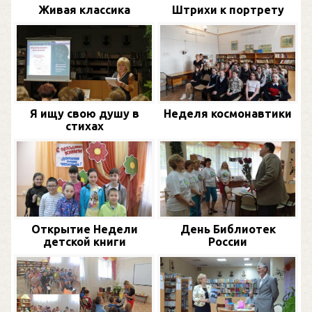
Живая классика
Штрихи к портрету
Я ищу свою душу в
Неделя космонавтики
стихах
Открытие Недели
День Библиотек
детской книги
России