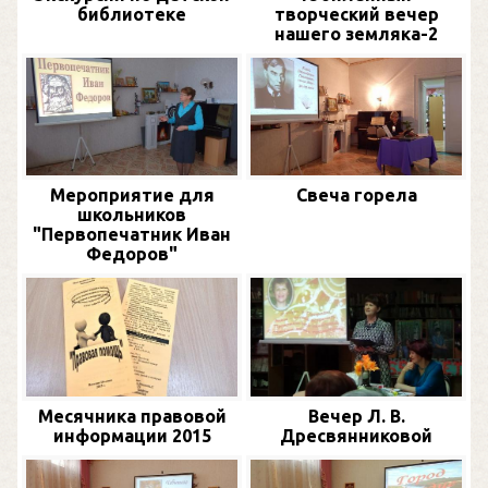
библиотеке
творческий вечер
нашего земляка-2
Мероприятие для
Свеча горела
школьников
"Первопечатник Иван
Федоров"
Месячника правовой
Вечер Л. В.
информации 2015
Дресвянниковой