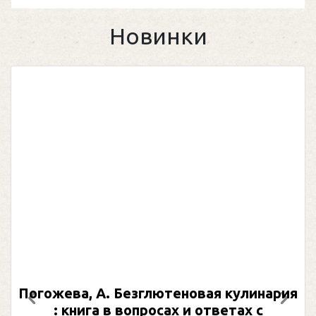
Новинки
Погожева, А. Безглютеновая кулинария
Предыдущий
След
: книга в вопросах и ответах с