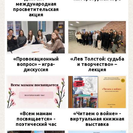
международная
просветительская
акция
«Провокационный
«Лев Толстой: судьба
вопрос» – игра-
и творчество» –
дискуссия
лекция
«Всем мамам
«Читаем о войне» -
посвящается» -
виртуальная книжная
поэтический час
выставка