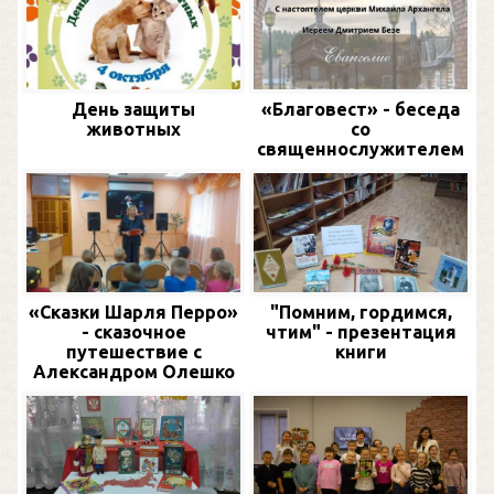
День защиты
«Благовест» - беседа
животных
со
священнослужителем
«Сказки Шарля Перро»
"Помним, гордимся,
- сказочное
чтим" - презентация
путешествие с
книги
Александром Олешко