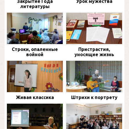
Закрытие Года
Урок мужества
литературы
Строки, опаленные
Пристрастия,
войной
уносящие жизнь
Живая классика
Штрихи к портрету