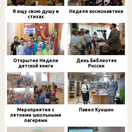
Я ищу свою душу в
Неделя космонавтики
стихах
Открытие Недели
День Библиотек
детской книги
России
Мероприятия с
Павел Куншин
летними школьными
лагерями