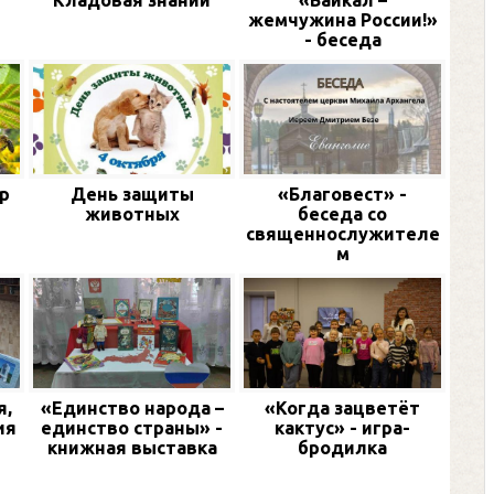
и
Кладовая знаний
«Байкал –
жемчужина России!»
- беседа
р
День защиты
«Благовест» -
животных
беседа со
священнослужителе
м
я,
«Единство народа –
«Когда зацветёт
ия
единство страны» -
кактус» - игра-
книжная выставка
бродилка