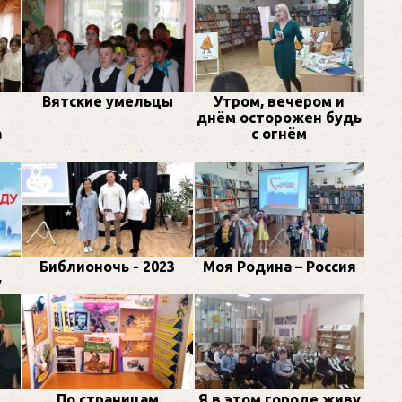
Вятские умельцы
Утром, вечером и
днём осторожен будь
а
с огнём
Библионочь - 2023
Моя Родина – Россия
у
По страницам
Я в этом городе живу