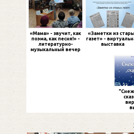
«Мама» - звучит, как
«Заметки из стар
поэма, как песня!» -
газет» - виртуальн
литературно-
выставка
музыкальный вечер
"Снеж
сказ
вир
в