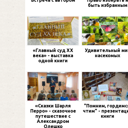
Встреча с автором
Право избирать 
быть избранным
«Главный суд XX
Удивительный ми
века» - выставка
насекомых
одной книги
«Сказки Шарля
"Помним, гордимс
Перро» - сказочное
чтим" - презентац
путешествие с
книги
Александром
Олешко