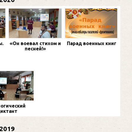
ы.
«Он воевал стихом и
Парад военных книг
песней!»
огический
иктант
2019