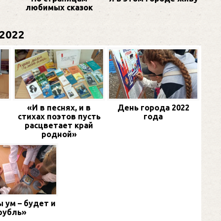
любимых сказок
2022
«И в песнях, и в
День города 2022
стихах поэтов пусть
года
расцветает край
родной»
 ум – будет и
рубль»