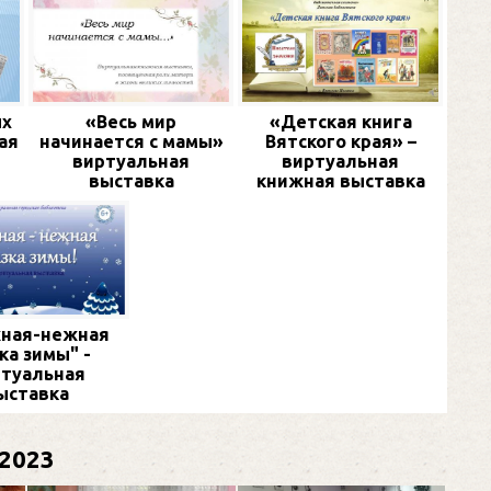
ых
«Весь мир
«Детская книга
ая
начинается с мамы»
Вятского края» –
виртуальная
виртуальная
выставка
книжная выставка
ная-нежная
ка зимы" -
туальная
ыставка
2023