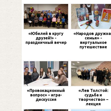
«Юбилей в кругу
«Народов дружна
друзей!» -
семья» -
праздничный вечер
виртуальное
путешествие
«Провокационный
«Лев Толстой:
вопрос» – игра-
судьба и
дискуссия
творчество» –
лекция