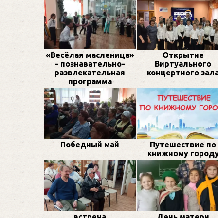
«Весёлая масленица»
Открытие
- познавательно-
Виртуального
развлекательная
концертного зал
программа
Победный май
Путешествие по
книжному город
встреча
День матери