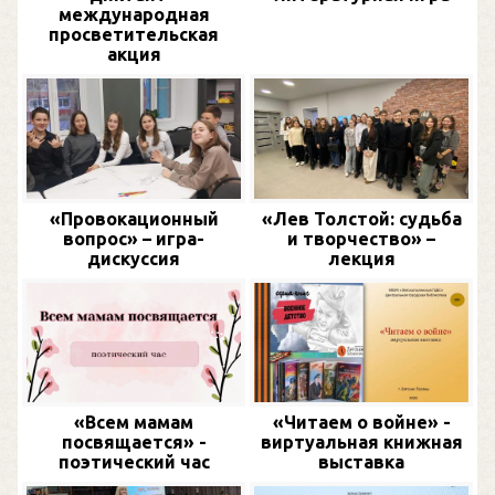
международная
просветительская
акция
«Провокационный
«Лев Толстой: судьба
вопрос» – игра-
и творчество» –
дискуссия
лекция
«Всем мамам
«Читаем о войне» -
посвящается» -
виртуальная книжная
поэтический час
выставка