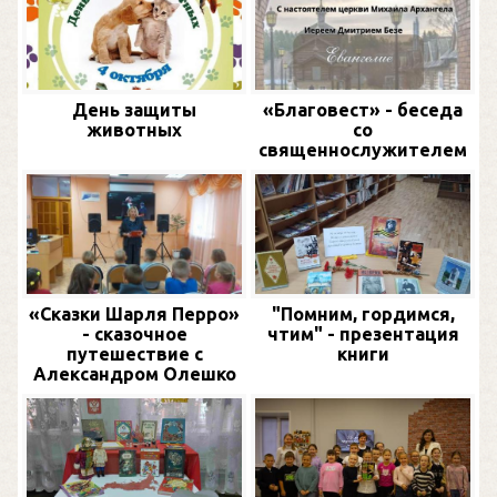
День защиты
«Благовест» - беседа
животных
со
священнослужителем
«Сказки Шарля Перро»
"Помним, гордимся,
- сказочное
чтим" - презентация
путешествие с
книги
Александром Олешко