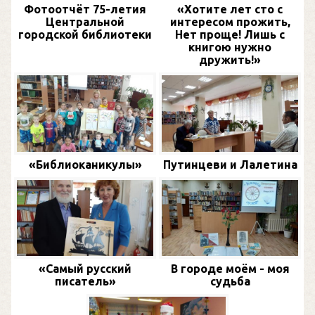
Фотоотчёт 75-летия
«Хотите лет сто с
Центральной
интересом прожить,
городской библиотеки
Нет проще! Лишь с
книгою нужно
дружить!»
«Библиоканикулы»
Путинцеви и Лалетина
«Самый русский
В городе моём - моя
писатель»
судьба