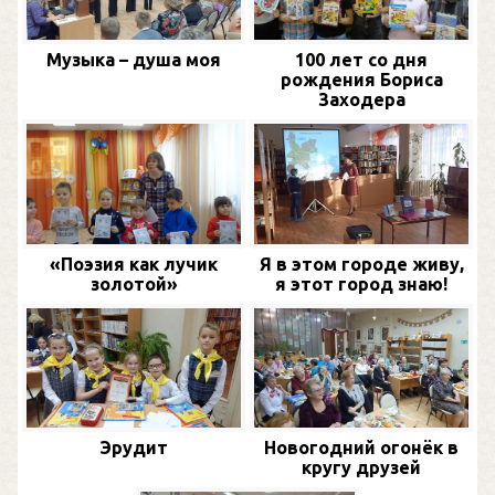
Музыка – душа моя
100 лет со дня
рождения Бориса
Заходера
«Поэзия как лучик
Я в этом городе живу,
золотой»
я этот город знаю!
Эрудит
Новогодний огонёк в
кругу друзей