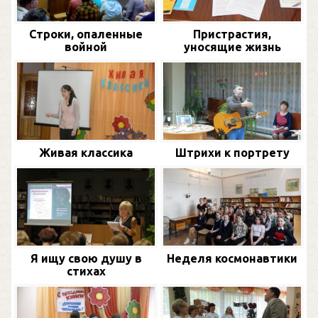
Строки, опаленные
Пристрастия,
войной
уносящие жизнь
Живая классика
Штрихи к портрету
Я ищу свою душу в
Неделя космонавтики
стихах