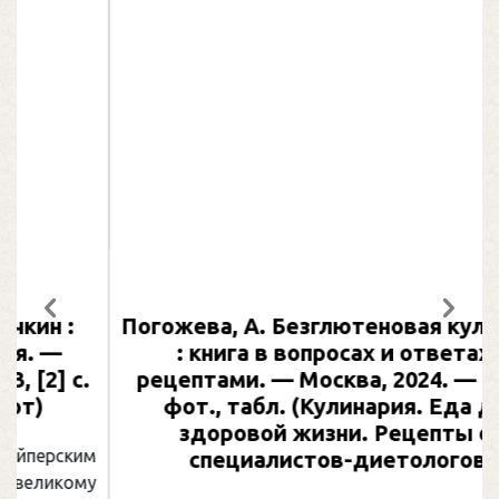
Погожева, А. Безглютеновая кулинария
Предыдущий
След
: книга в вопросах и ответах с
рецептами. — Москва, 2024. — 217 с.,
фот., табл. (Кулинария. Еда для
здоровой жизни. Рецепты от
специалистов-диетологов)