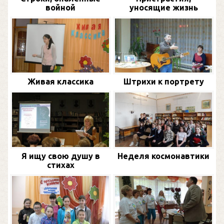
войной
уносящие жизнь
Живая классика
Штрихи к портрету
Я ищу свою душу в
Неделя космонавтики
стихах