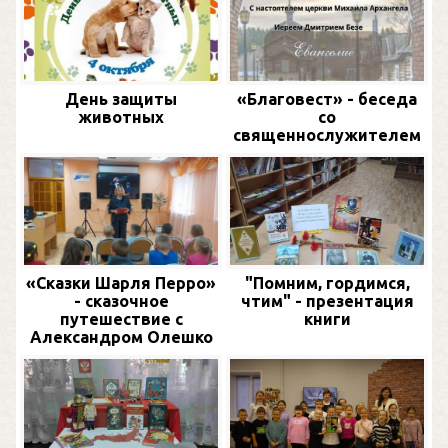
День защиты
«Благовест» - беседа
животных
со
священнослужителем
«Сказки Шарля Перро»
"Помним, гордимся,
- сказочное
чтим" - презентация
путешествие с
книги
Александром Олешко