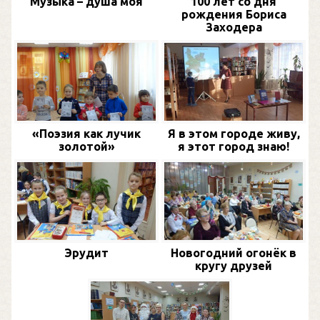
Музыка – душа моя
100 лет со дня
рождения Бориса
Заходера
«Поэзия как лучик
Я в этом городе живу,
золотой»
я этот город знаю!
Эрудит
Новогодний огонёк в
кругу друзей