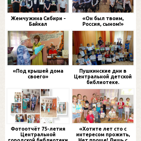
Жемчужина Сибири -
«Он был твоим,
Байкал
Россия, сыном!»
«Под крышей дома
Пушкинские дни в
своего»
Центральной детской
библиотеке.
Фотоотчёт 75-летия
«Хотите лет сто с
Центральной
интересом прожить,
городской библиотеки
Нет проще! Лишь с