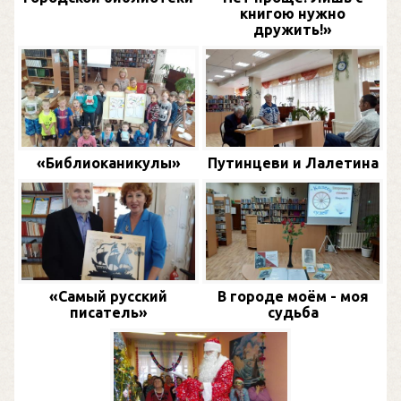
книгою нужно
дружить!»
«Библиоканикулы»
Путинцеви и Лалетина
«Самый русский
В городе моём - моя
писатель»
судьба