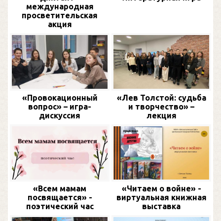
международная
просветительская
акция
«Провокационный
«Лев Толстой: судьба
вопрос» – игра-
и творчество» –
дискуссия
лекция
«Всем мамам
«Читаем о войне» -
посвящается» -
виртуальная книжная
поэтический час
выставка