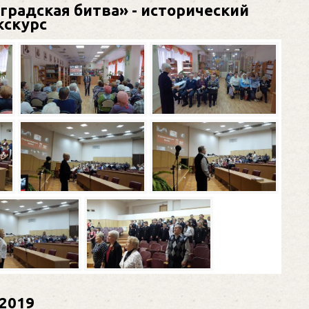
радская битва» - исторический
кскурс
2019