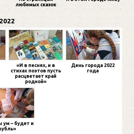
любимых сказок
2022
«И в песнях, и в
День города 2022
стихах поэтов пусть
года
расцветает край
родной»
 ум – будет и
рубль»