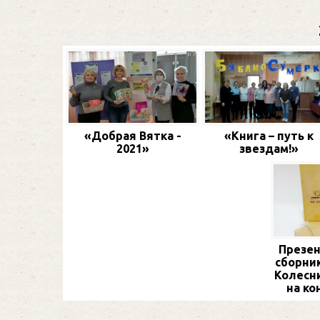
«Добрая Вятка -
«Книга – путь к
2021»
звездам!»
Презен
сборник
Колесн
на ко