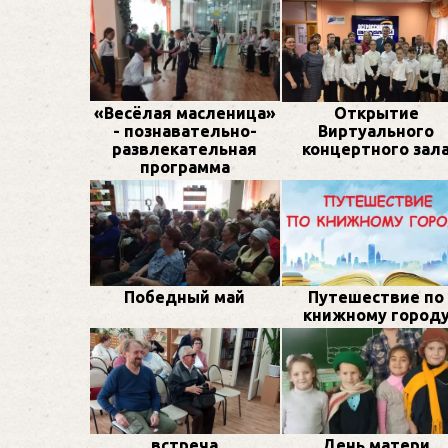
«Весёлая масленица»
Открытие
- познавательно-
Виртуального
развлекательная
концертного зал
программа
Победный май
Путешествие по
книжному город
встреча
День матери