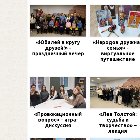
«Юбилей в кругу
«Народов дружна
друзей!» -
семья» -
праздничный вечер
виртуальное
путешествие
«Провокационный
«Лев Толстой:
вопрос» – игра-
судьба и
дискуссия
творчество» –
лекция