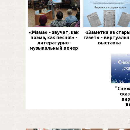
«Мама» - звучит, как
«Заметки из стар
поэма, как песня!» -
газет» - виртуальн
литературно-
выставка
музыкальный вечер
"Снеж
сказ
вир
в