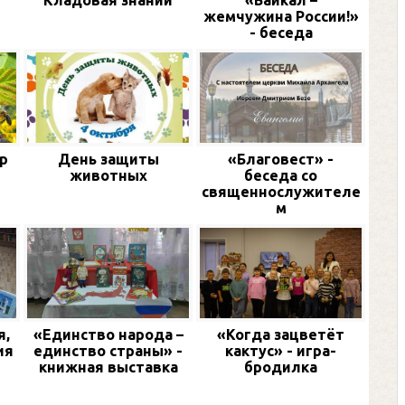
и
Кладовая знаний
«Байкал –
жемчужина России!»
- беседа
р
День защиты
«Благовест» -
животных
беседа со
священнослужителе
м
я,
«Единство народа –
«Когда зацветёт
ия
единство страны» -
кактус» - игра-
книжная выставка
бродилка