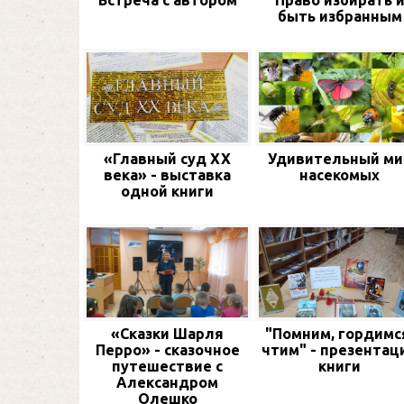
Встреча с автором
Право избирать 
быть избранным
«Главный суд XX
Удивительный ми
века» - выставка
насекомых
одной книги
«Сказки Шарля
"Помним, гордимс
Перро» - сказочное
чтим" - презентац
путешествие с
книги
Александром
Олешко