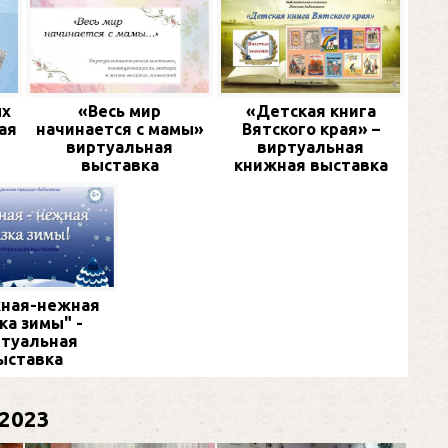
ых
«Весь мир
«Детская книга
ая
начинается с мамы»
Вятского края» –
виртуальная
виртуальная
выставка
книжная выставка
ная-нежная
ка зимы" -
туальная
ыставка
2023