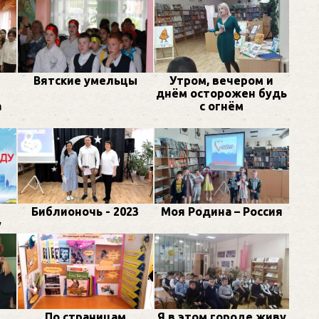
Вятские умельцы
Утром, вечером и
днём осторожен будь
а
с огнём
Библионочь - 2023
Моя Родина – Россия
у
По страницам
Я в этом городе живу