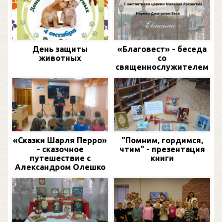
День защиты
«Благовест» - беседа
животных
со
священнослужителем
«Сказки Шарля Перро»
"Помним, гордимся,
- сказочное
чтим" - презентация
путешествие с
книги
Александром Олешко