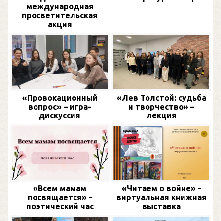
международная
просветительская
акция
«Провокационный
«Лев Толстой: судьба
вопрос» – игра-
и творчество» –
дискуссия
лекция
«Всем мамам
«Читаем о войне» -
посвящается» -
виртуальная книжная
поэтический час
выставка