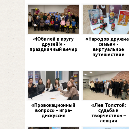
«Юбилей в кругу
«Народов дружна
друзей!» -
семья» -
праздничный вечер
виртуальное
путешествие
«Провокационный
«Лев Толстой:
вопрос» – игра-
судьба и
дискуссия
творчество» –
лекция