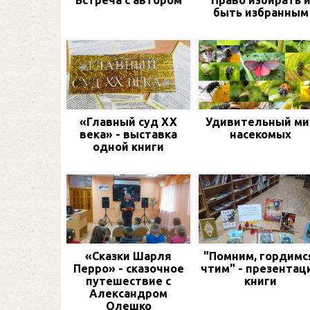
Встреча с автором
Право избирать 
быть избранным
«Главный суд XX
Удивительный ми
века» - выставка
насекомых
одной книги
«Сказки Шарля
"Помним, гордимс
Перро» - сказочное
чтим" - презентац
путешествие с
книги
Александром
Олешко