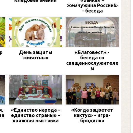
и
Кладовая знаний
«Байкал –
жемчужина России!»
- беседа
р
День защиты
«Благовест» -
животных
беседа со
священнослужителе
м
я,
«Единство народа –
«Когда зацветёт
ия
единство страны» -
кактус» - игра-
книжная выставка
бродилка