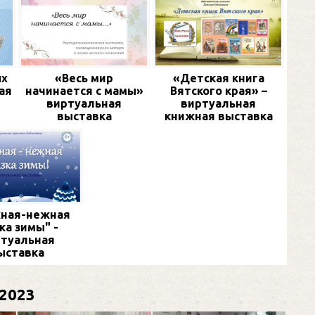
ых
«Весь мир
«Детская книга
ая
начинается с мамы»
Вятского края» –
виртуальная
виртуальная
выставка
книжная выставка
ная-нежная
ка зимы" -
туальная
ыставка
2023