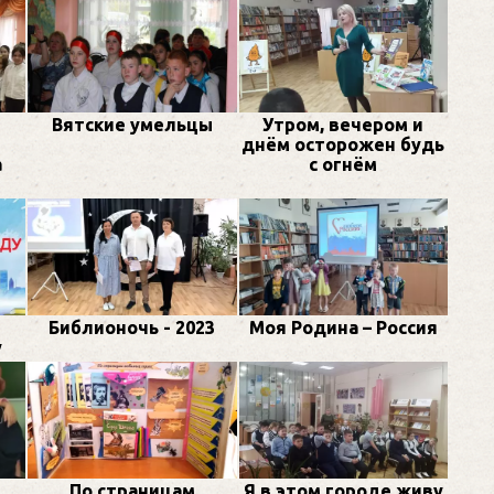
Вятские умельцы
Утром, вечером и
днём осторожен будь
а
с огнём
Библионочь - 2023
Моя Родина – Россия
у
По страницам
Я в этом городе живу