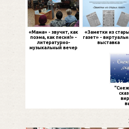
«Мама» - звучит, как
«Заметки из стар
поэма, как песня!» -
газет» - виртуальн
литературно-
выставка
музыкальный вечер
"Снеж
сказ
вир
в