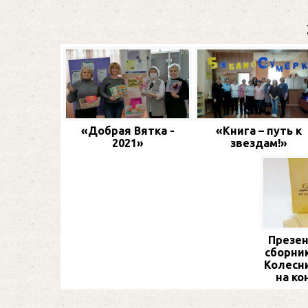
«Добрая Вятка -
«Книга – путь к
2021»
звездам!»
Презен
сборник
Колесн
на ко