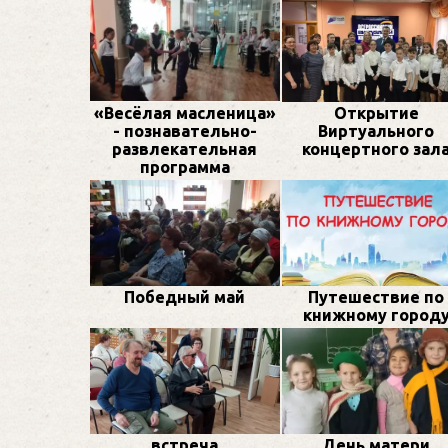
«Весёлая масленица»
Открытие
- познавательно-
Виртуального
развлекательная
концертного зал
программа
Победный май
Путешествие по
книжному город
встреча
День матери