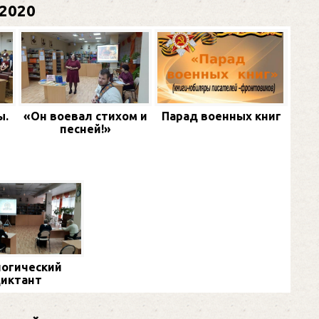
2020
ы.
«Он воевал стихом и
Парад военных книг
песней!»
огический
иктант