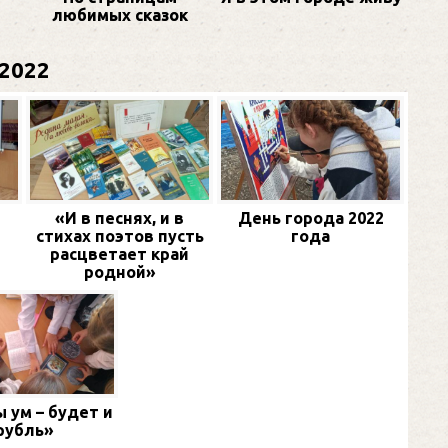
любимых сказок
2022
«И в песнях, и в
День города 2022
стихах поэтов пусть
года
расцветает край
родной»
 ум – будет и
рубль»