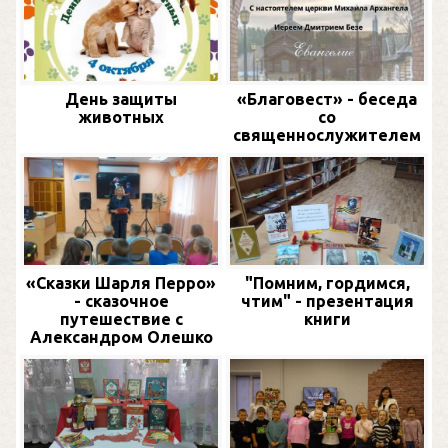
День защиты
«Благовест» - беседа
животных
со
священнослужителем
«Сказки Шарля Перро»
"Помним, гордимся,
- сказочное
чтим" - презентация
путешествие с
книги
Александром Олешко