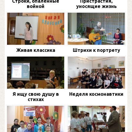
Строки, опаленные
Пристрастия,
войной
уносящие жизнь
Живая классика
Штрихи к портрету
Я ищу свою душу в
Неделя космонавтики
стихах