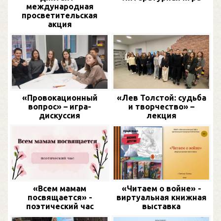
международная
просветительская
акция
«Провокационный
«Лев Толстой: судьба
вопрос» – игра-
и творчество» –
дискуссия
лекция
«Всем мамам
«Читаем о войне» -
посвящается» -
виртуальная книжная
поэтический час
выставка