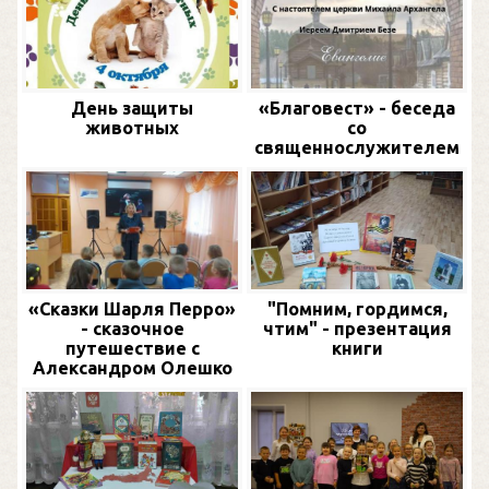
День защиты
«Благовест» - беседа
животных
со
священнослужителем
«Сказки Шарля Перро»
"Помним, гордимся,
- сказочное
чтим" - презентация
путешествие с
книги
Александром Олешко