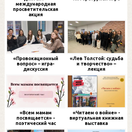
международная
просветительская
акция
«Провокационный
«Лев Толстой: судьба
вопрос» – игра-
и творчество» –
дискуссия
лекция
«Всем мамам
«Читаем о войне» -
посвящается» -
виртуальная книжная
поэтический час
выставка