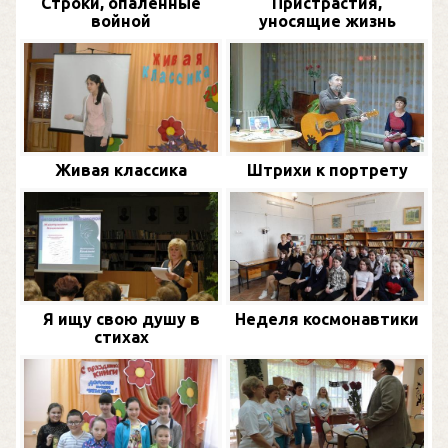
Строки, опаленные
Пристрастия,
войной
уносящие жизнь
Живая классика
Штрихи к портрету
Я ищу свою душу в
Неделя космонавтики
стихах