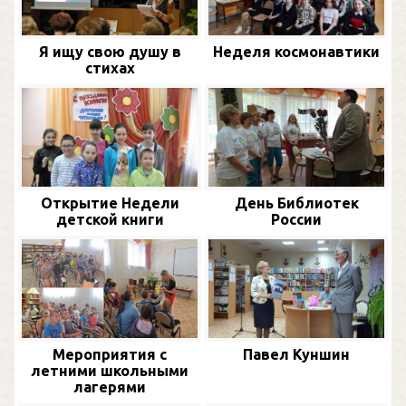
Я ищу свою душу в
Неделя космонавтики
стихах
Открытие Недели
День Библиотек
детской книги
России
Мероприятия с
Павел Куншин
летними школьными
лагерями