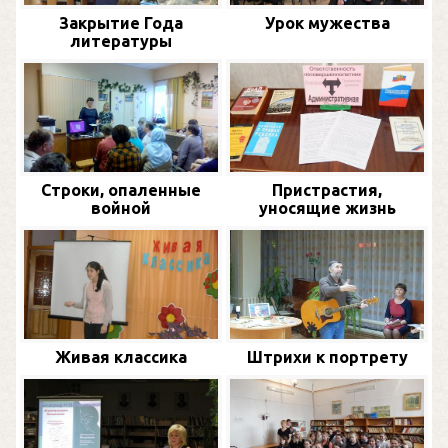
Закрытие Года
Урок мужества
литературы
Строки, опаленные
Пристрастия,
войной
уносящие жизнь
Живая классика
Штрихи к портрету