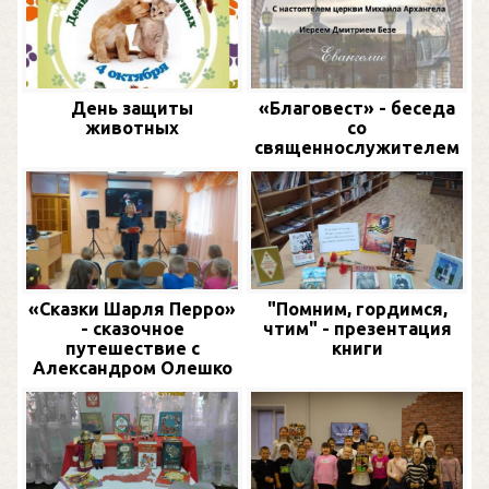
День защиты
«Благовест» - беседа
животных
со
священнослужителем
«Сказки Шарля Перро»
"Помним, гордимся,
- сказочное
чтим" - презентация
путешествие с
книги
Александром Олешко