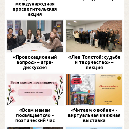
международная
просветительская
акция
«Провокационный
«Лев Толстой: судьба
вопрос» – игра-
и творчество» –
дискуссия
лекция
«Всем мамам
«Читаем о войне» -
посвящается» -
виртуальная книжная
поэтический час
выставка