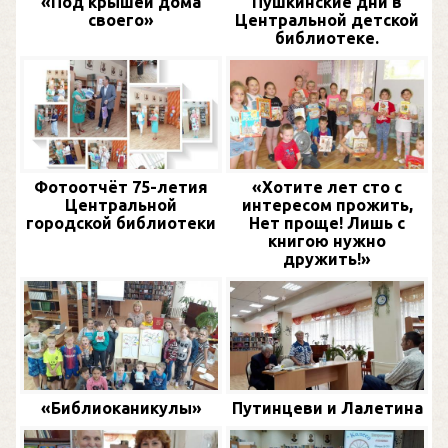
«Под крышей дома
Пушкинские дни в
своего»
Центральной детской
библиотеке.
Фотоотчёт 75-летия
«Хотите лет сто с
Центральной
интересом прожить,
городской библиотеки
Нет проще! Лишь с
книгою нужно
дружить!»
«Библиоканикулы»
Путинцеви и Лалетина