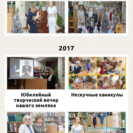
2017
Юбилейный
Нескучные каникулы
творческий вечер
нашего земляка