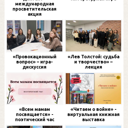
международная
просветительская
акция
«Провокационный
«Лев Толстой: судьба
вопрос» – игра-
и творчество» –
дискуссия
лекция
«Всем мамам
«Читаем о войне» -
посвящается» -
виртуальная книжная
поэтический час
выставка