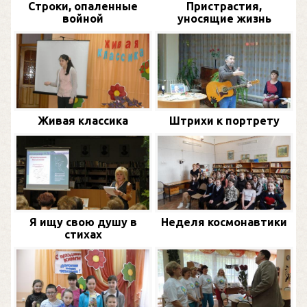
Строки, опаленные
Пристрастия,
войной
уносящие жизнь
Живая классика
Штрихи к портрету
Я ищу свою душу в
Неделя космонавтики
стихах