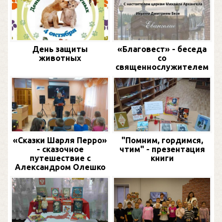
День защиты
«Благовест» - беседа
животных
со
священнослужителем
«Сказки Шарля Перро»
"Помним, гордимся,
- сказочное
чтим" - презентация
путешествие с
книги
Александром Олешко