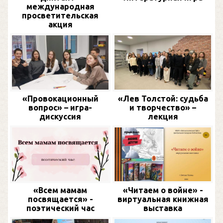
международная
просветительская
акция
«Провокационный
«Лев Толстой: судьба
вопрос» – игра-
и творчество» –
дискуссия
лекция
«Всем мамам
«Читаем о войне» -
посвящается» -
виртуальная книжная
поэтический час
выставка