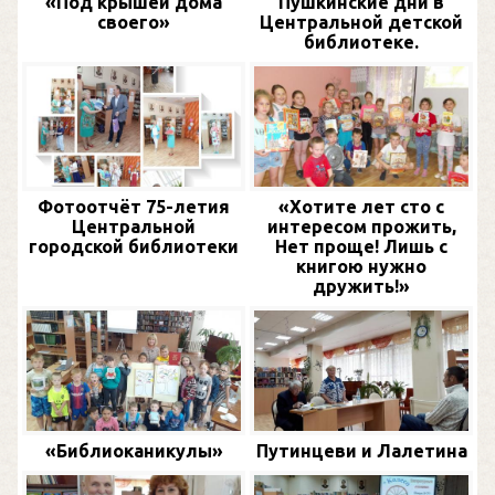
«Под крышей дома
Пушкинские дни в
своего»
Центральной детской
библиотеке.
Фотоотчёт 75-летия
«Хотите лет сто с
Центральной
интересом прожить,
городской библиотеки
Нет проще! Лишь с
книгою нужно
дружить!»
«Библиоканикулы»
Путинцеви и Лалетина