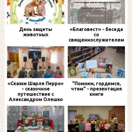
День защиты
«Благовест» - беседа
животных
со
священнослужителем
«Сказки Шарля Перро»
"Помним, гордимся,
- сказочное
чтим" - презентация
путешествие с
книги
Александром Олешко