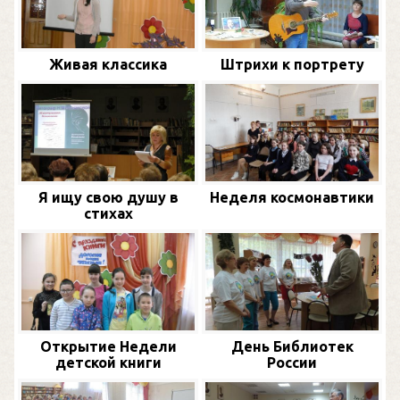
Живая классика
Штрихи к портрету
Я ищу свою душу в
Неделя космонавтики
стихах
Открытие Недели
День Библиотек
детской книги
России