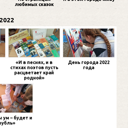
любимых сказок
2022
«И в песнях, и в
День города 2022
стихах поэтов пусть
года
расцветает край
родной»
 ум – будет и
рубль»