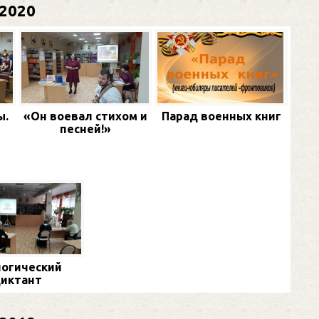
2020
ы.
«Он воевал стихом и
Парад военных книг
песней!»
огический
иктант