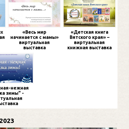
ых
«Весь мир
«Детская книга
ая
начинается с мамы»
Вятского края» –
виртуальная
виртуальная
выставка
книжная выставка
ная-нежная
ка зимы" -
туальная
ыставка
2023