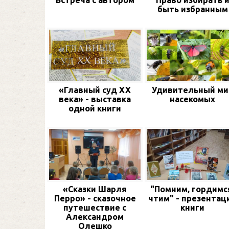
Встреча с автором
Право избирать 
быть избранным
«Главный суд XX
Удивительный ми
века» - выставка
насекомых
одной книги
«Сказки Шарля
"Помним, гордимс
Перро» - сказочное
чтим" - презентац
путешествие с
книги
Александром
Олешко