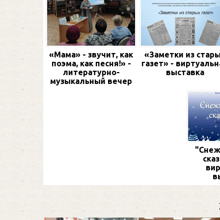
«Мама» - звучит, как
«Заметки из стар
поэма, как песня!» -
газет» - виртуальн
литературно-
выставка
музыкальный вечер
"Снеж
сказ
вир
в