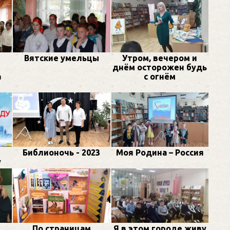
Вятские умельцы
Утром, вечером и
днём осторожен будь
а
с огнём
Библионочь - 2023
Моя Родина – Россия
у
По страницам
Я в этом городе живу