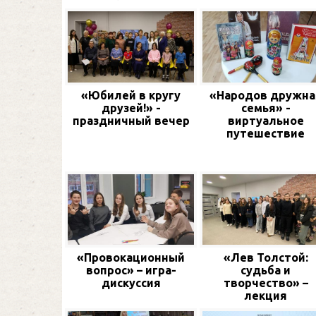
«Юбилей в кругу
«Народов дружна
друзей!» -
семья» -
праздничный вечер
виртуальное
путешествие
«Провокационный
«Лев Толстой:
вопрос» – игра-
судьба и
дискуссия
творчество» –
лекция