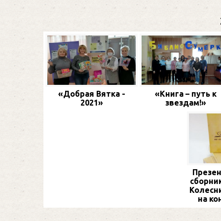
«Добрая Вятка -
«Книга – путь к
2021»
звездам!»
Презен
сборник
Колесн
на ко