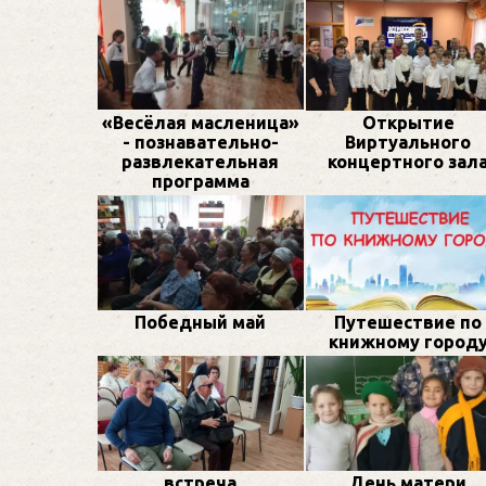
«Весёлая масленица»
Открытие
- познавательно-
Виртуального
развлекательная
концертного зал
программа
Победный май
Путешествие по
книжному город
встреча
День матери