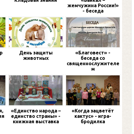
и
Кладовая знаний
«Байкал –
жемчужина России!»
- беседа
р
День защиты
«Благовест» -
животных
беседа со
священнослужителе
м
я,
«Единство народа –
«Когда зацветёт
ия
единство страны» -
кактус» - игра-
книжная выставка
бродилка