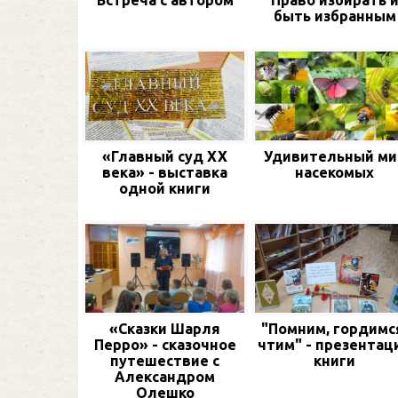
Встреча с автором
Право избирать 
быть избранным
«Главный суд XX
Удивительный ми
века» - выставка
насекомых
одной книги
«Сказки Шарля
"Помним, гордимс
Перро» - сказочное
чтим" - презентац
путешествие с
книги
Александром
Олешко