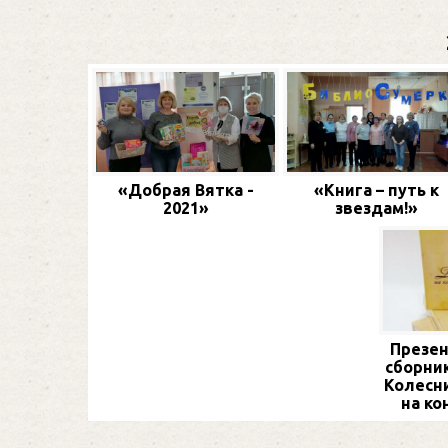
«Добрая Вятка -
«Книга – путь к
2021»
звездам!»
Презен
сборник
Колесн
на ко