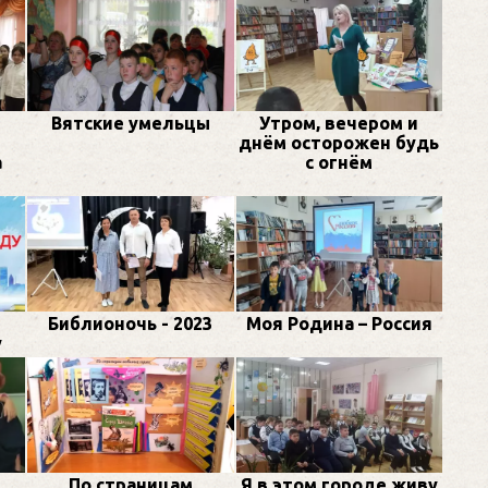
Вятские умельцы
Утром, вечером и
днём осторожен будь
а
с огнём
Библионочь - 2023
Моя Родина – Россия
у
По страницам
Я в этом городе живу