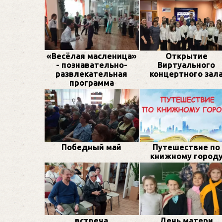
«Весёлая масленица»
Открытие
- познавательно-
Виртуального
развлекательная
концертного зал
программа
Победный май
Путешествие по
книжному город
встреча
День матери