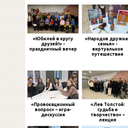
«Юбилей в кругу
«Народов дружна
друзей!» -
семья» -
праздничный вечер
виртуальное
путешествие
«Провокационный
«Лев Толстой:
вопрос» – игра-
судьба и
дискуссия
творчество» –
лекция