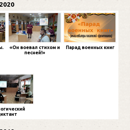
2020
ы.
«Он воевал стихом и
Парад военных книг
песней!»
огический
иктант