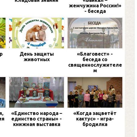
и
Кладовая знаний
«Байкал –
жемчужина России!»
- беседа
р
День защиты
«Благовест» -
животных
беседа со
священнослужителе
м
я,
«Единство народа –
«Когда зацветёт
ия
единство страны» -
кактус» - игра-
книжная выставка
бродилка