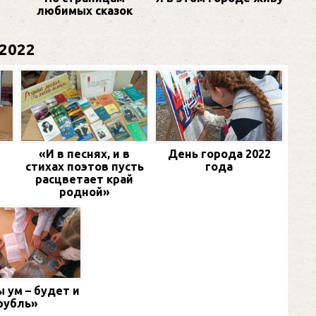
любимых сказок
2022
«И в песнях, и в
День города 2022
стихах поэтов пусть
года
расцветает край
родной»
 ум – будет и
рубль»