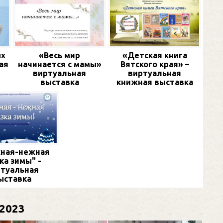
ых
«Весь мир
«Детская книга
ая
начинается с мамы»
Вятского края» –
виртуальная
виртуальная
выставка
книжная выставка
ная-нежная
ка зимы" -
туальная
ыставка
2023