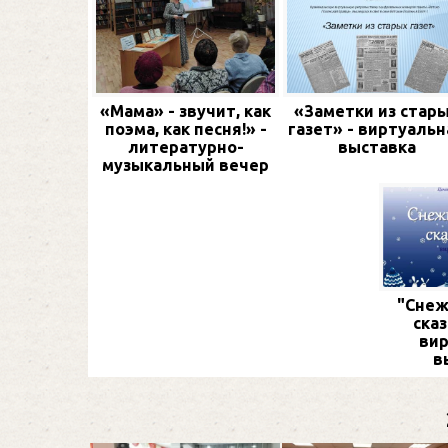
«Мама» - звучит, как
«Заметки из стар
поэма, как песня!» -
газет» - виртуальн
литературно-
выставка
музыкальный вечер
"Снеж
сказ
вир
в