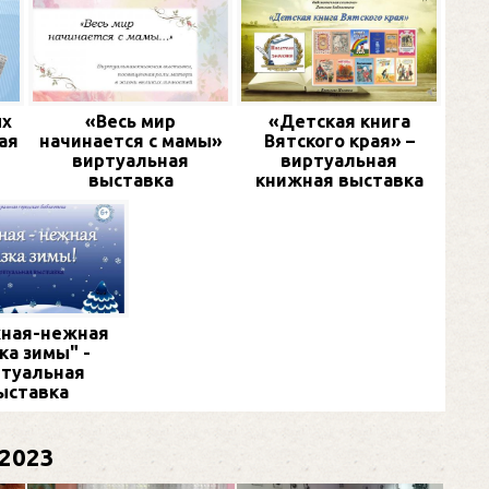
ых
«Весь мир
«Детская книга
ая
начинается с мамы»
Вятского края» –
виртуальная
виртуальная
выставка
книжная выставка
ная-нежная
ка зимы" -
туальная
ыставка
2023