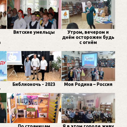
Вятские умельцы
Утром, вечером и
днём осторожен будь
а
с огнём
Библионочь - 2023
Моя Родина – Россия
у
По страницам
Я в этом городе живу