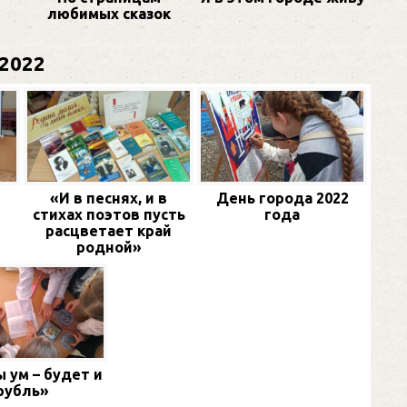
любимых сказок
2022
«И в песнях, и в
День города 2022
стихах поэтов пусть
года
расцветает край
родной»
 ум – будет и
рубль»