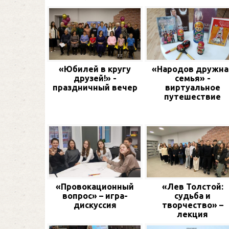
«Юбилей в кругу
«Народов дружна
друзей!» -
семья» -
праздничный вечер
виртуальное
путешествие
«Провокационный
«Лев Толстой:
вопрос» – игра-
судьба и
дискуссия
творчество» –
лекция