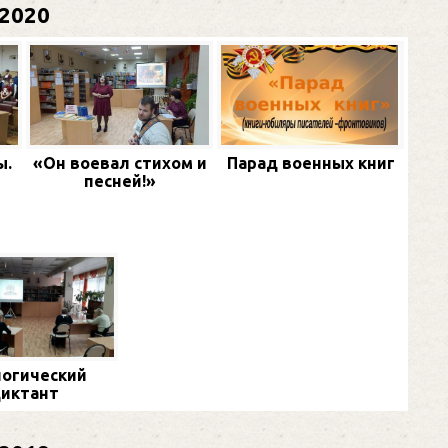
2020
ы.
«Он воевал стихом и
Парад военных книг
песней!»
огический
иктант