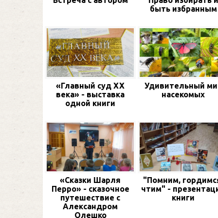
Встреча с автором
Право избирать 
быть избранным
«Главный суд XX
Удивительный ми
века» - выставка
насекомых
одной книги
«Сказки Шарля
"Помним, гордимс
Перро» - сказочное
чтим" - презентац
путешествие с
книги
Александром
Олешко