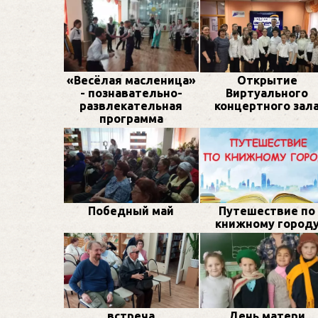
«Весёлая масленица»
Открытие
- познавательно-
Виртуального
развлекательная
концертного зал
программа
Победный май
Путешествие по
книжному город
встреча
День матери