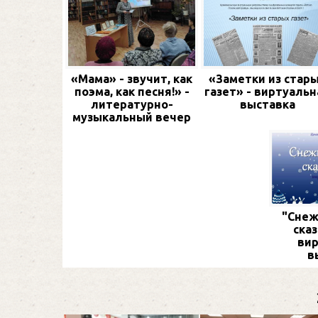
«Мама» - звучит, как
«Заметки из стар
поэма, как песня!» -
газет» - виртуальн
литературно-
выставка
музыкальный вечер
"Снеж
сказ
вир
в