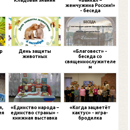
и
Кладовая знаний
«Байкал –
жемчужина России!»
- беседа
р
День защиты
«Благовест» -
животных
беседа со
священнослужителе
м
я,
«Единство народа –
«Когда зацветёт
ия
единство страны» -
кактус» - игра-
книжная выставка
бродилка