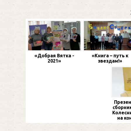
«Добрая Вятка -
«Книга – путь к
2021»
звездам!»
Презен
сборник
Колесн
на ко