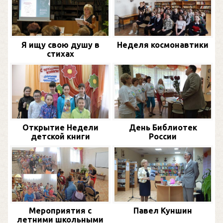
Я ищу свою душу в
Неделя космонавтики
стихах
Открытие Недели
День Библиотек
детской книги
России
Мероприятия с
Павел Куншин
летними школьными