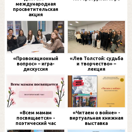
международная
просветительская
акция
«Провокационный
«Лев Толстой: судьба
вопрос» – игра-
и творчество» –
дискуссия
лекция
«Всем мамам
«Читаем о войне» -
посвящается» -
виртуальная книжная
поэтический час
выставка