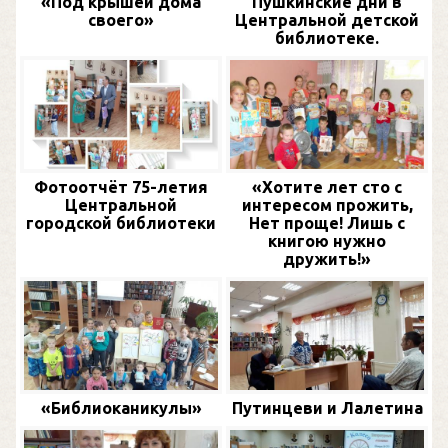
«Под крышей дома
Пушкинские дни в
своего»
Центральной детской
библиотеке.
Фотоотчёт 75-летия
«Хотите лет сто с
Центральной
интересом прожить,
городской библиотеки
Нет проще! Лишь с
книгою нужно
дружить!»
«Библиоканикулы»
Путинцеви и Лалетина