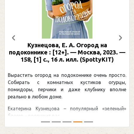
Предыдущий
След
Кузнецова, Е. А. Огород на
подоконнике : [12+]. — Москва, 2023. —
158, [1] с., 16 л. илл. (SpottyKIT)
Вырастить огород на подоконнике очень просто.
Собирать с комнатных кустиков огурцы,
помидоры, перчики и даже клубнику вполне
реально в любом доме.
Екатерина Кузнецова – популярный «зеленый»
блогер – вооружит вас ...