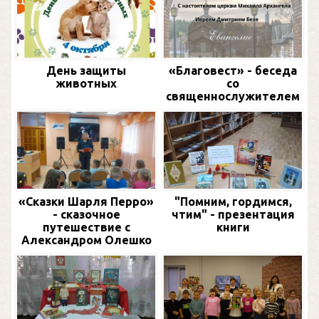
День защиты
«Благовест» - беседа
животных
со
священнослужителем
«Сказки Шарля Перро»
"Помним, гордимся,
- сказочное
чтим" - презентация
путешествие с
книги
Александром Олешко