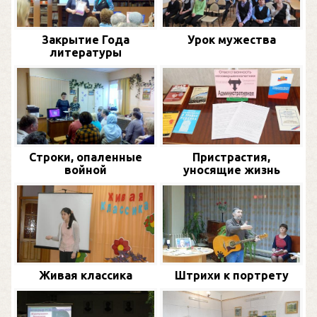
Закрытие Года
Урок мужества
литературы
Строки, опаленные
Пристрастия,
войной
уносящие жизнь
Живая классика
Штрихи к портрету