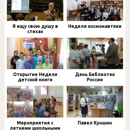
Я ищу свою душу в
Неделя космонавтики
стихах
Открытие Недели
День Библиотек
детской книги
России
Мероприятия с
Павел Куншин
летними школьными