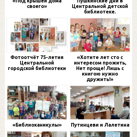
«Под крышей дома
Пушкинские дни в
своего»
Центральной детской
библиотеке.
Фотоотчёт 75-летия
«Хотите лет сто с
Центральной
интересом прожить,
городской библиотеки
Нет проще! Лишь с
книгою нужно
дружить!»
«Библиоканикулы»
Путинцеви и Лалетина