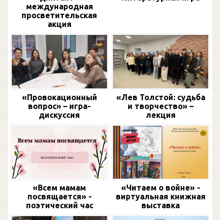
международная
просветительская
акция
«Провокационный
«Лев Толстой: судьба
вопрос» – игра-
и творчество» –
дискуссия
лекция
«Всем мамам
«Читаем о войне» -
посвящается» -
виртуальная книжная
поэтический час
выставка