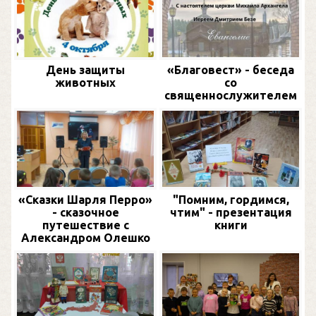
День защиты
«Благовест» - беседа
животных
со
священнослужителем
«Сказки Шарля Перро»
"Помним, гордимся,
- сказочное
чтим" - презентация
путешествие с
книги
Александром Олешко