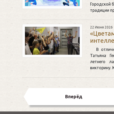
Городской 
традиции п
22 Июня 2026
«Цветам
интелле
В отлич
Татьяна Г
летнего л
викторину.
Вперёд