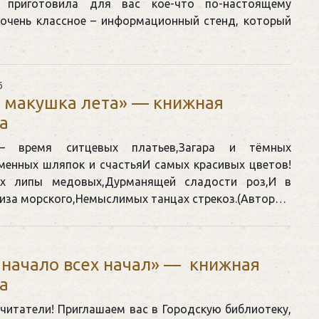
а приготовила для вас кое-что по-настоящему
 очень классное – информационный стенд, который
6
 макушка лета» — книжная
а
 время ситцевых платьев,Загара и тёмных
менных шляпок и счастьяИ самых красивых цветов!
ях липы медовых,Дурманящей сладости роз,И в
риза морского,Немыслимых танцах стрекоз.(Автор…
 начало всех начал» — книжная
а
читатели! Приглашаем вас в Городскую библиотеку,