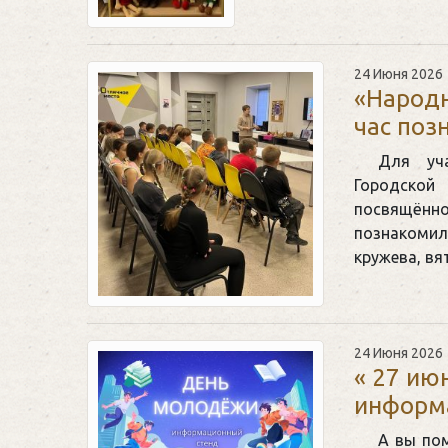
24 Июня 2026
«Народн
час поз
Для уч
Городско
посвящён
познакомил
кружева, в
24 Июня 2026
« 27 ию
информ
А вы пом