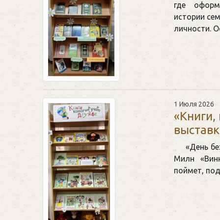
где оформ
истории сем
личности. 
1 Июля 2026
«Книги,
выставк
«День бе
Милн «Вин
поймет, под