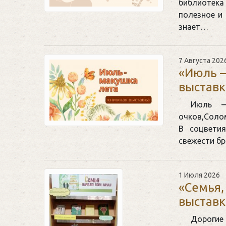
библиотек
полезное и
знает…
7 Августа 202
«Июль –
выставк
Июль —
очков,Соло
В соцвети
свежести б
1 Июля 2026
«Семья,
выставк
Дорогие 