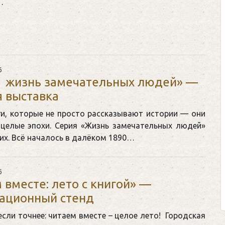
…
6
Клегг, Д. Месси против Роналду.
 жизнь замечательных людей» —
Противостояние XXI века. —
 выставка
Москва, 2024. — 457, [2] с.
ги, которые не просто рассказывают истории — они
Представьте себе идеальную битву н
целые эпохи. Серия «Жизнь замечательных людей»
футбольном поле, где Месси и Роналд
их. Всё началось в далёком 1890…
соперничают лицом к лицу.
Кто из них победит? Кто найдет верны
6
выход из сложной ситуации на поле 
 вместе: лето с книгой» —
щепетильной в жизни? Кто принесет своей ...
ационный стенд
точнее: читаем вместе – целое лето! Городская