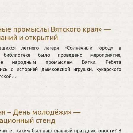
ые промыслы Вятского края» —
наний и открытий
ащихся летнего лагеря «Солнечный город» в
й библиотеке было проведено мероприятие,
ное народным промыслам Вятки. Ребята
ись с историей дымковской игрушки, кукарского
ятской…
ня – День молодёжи» —
ационный стенд
ните , каким был ваш главный праздник юности? В