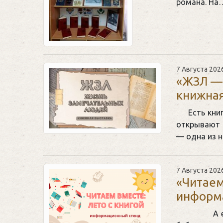
романа. На
7 Августа 202
«ЖЗЛ —
книжная
Есть кни
открывают 
— одна из н
7 Августа 202
«Читаем
информ
А если 