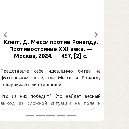
Предыдущий
Следующий
Рабинер, И. Я. Александр Овечкин
: иллюстрированная биография. —
Москва, 2024 (макет 2025). — 133,
[2] с. (Подарочные издания.
Спорт)
а
у
Погоня Александра Овечкина за
снайперским рекордом НХЛ, который
й
принадлежит великому канадцу Уэйну
и
Гретцки, — едва ли не самая обсуждаемая
хоккейная тема последних лет в мире.Перед
сезоном Национальной хоккейной лиги — ...