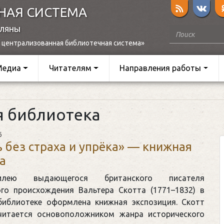
НАЯ СИСТЕМА
оляны
 централизованная библиотечная система»
Медиа
Читателям
Направления работы
я библиотека
6
 без страха и упрёка» — книжная
а
ею выдающегося британского писателя
го происхождения Вальтера Скотта (1771–1832) в
библиотеке оформлена книжная экспозиция. Скотт
читается основоположником жанра исторического