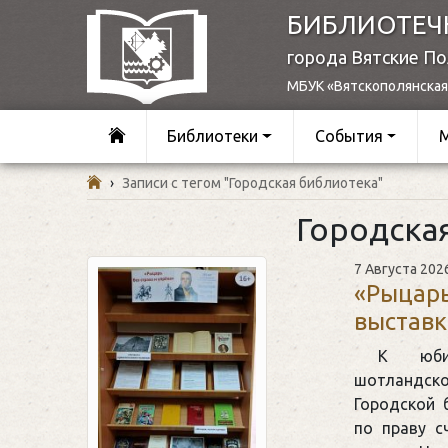
БИБЛИОТЕЧ
города Вятские П
МБУК «Вятскополянская
Библиотеки
События
›
Записи с тегом "Городская библиотека"
Городска
7 Августа 202
«Рыцарь
выставк
К юбил
шотландско
Городской 
по праву с