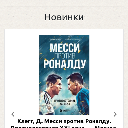
Новинки
Предыдущий
След
Клегг, Д. Месси против Роналду.
Противостояние XXI века. — Москва,