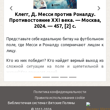
Предыдущий
След
Клегг, Д. Месси против Роналду.
Противостояние XXI века. — Москва,
2024. — 457, [2] с.
Представьте себе идеальную битву на футбольном
поле, где Месси и Роналду соперничают лицом к
лицу.
Кто из них победит? Кто найдет верный выход из
сложной ситуации на поле и щепетильной в
жизни? Кто принесет своей ...
Политика конфиденциальности
Правила использования cookie
Библиотечная система г.Вятские Поляны
© 2012-2026