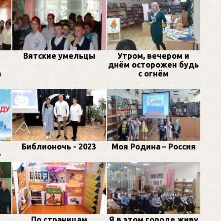
Вятские умельцы
Утром, вечером и
днём осторожен будь
а
с огнём
Библионочь - 2023
Моя Родина – Россия
у
По страницам
Я в этом городе живу