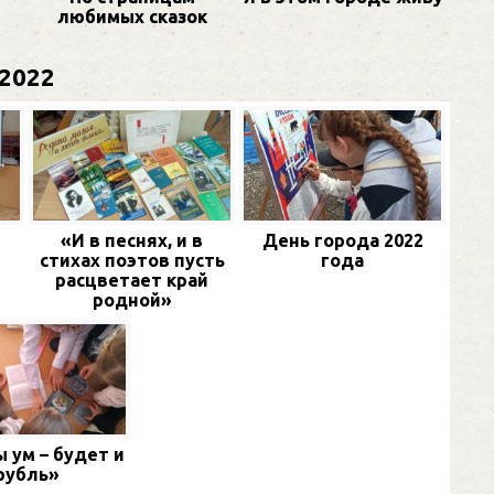
любимых сказок
2022
«И в песнях, и в
День города 2022
стихах поэтов пусть
года
расцветает край
родной»
 ум – будет и
рубль»