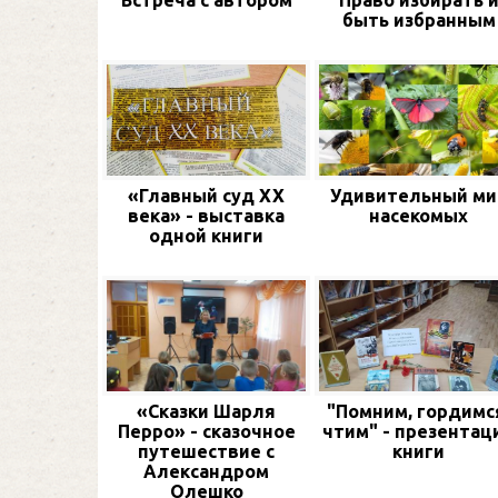
Встреча с автором
Право избирать 
быть избранным
«Главный суд XX
Удивительный ми
века» - выставка
насекомых
одной книги
«Сказки Шарля
"Помним, гордимс
Перро» - сказочное
чтим" - презентац
путешествие с
книги
Александром
Олешко