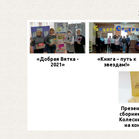
«Добрая Вятка -
«Книга – путь к
2021»
звездам!»
Презен
сборник
Колесн
на ко