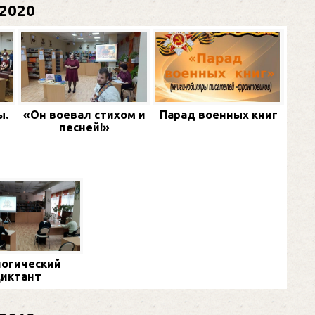
2020
ы.
«Он воевал стихом и
Парад военных книг
песней!»
огический
иктант