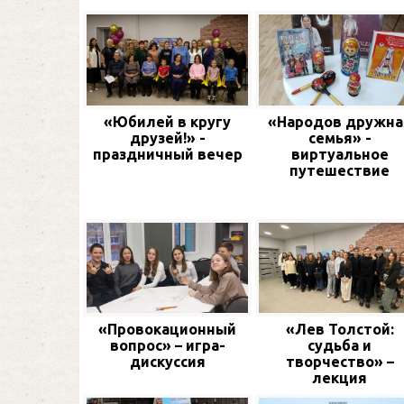
«Юбилей в кругу
«Народов дружна
друзей!» -
семья» -
праздничный вечер
виртуальное
путешествие
«Провокационный
«Лев Толстой:
вопрос» – игра-
судьба и
дискуссия
творчество» –
лекция