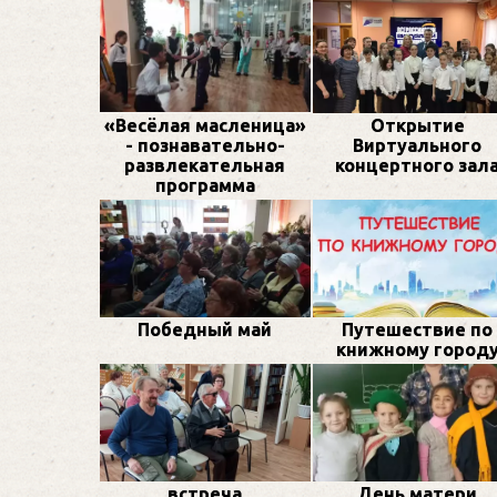
«Весёлая масленица»
Открытие
- познавательно-
Виртуального
развлекательная
концертного зал
программа
Победный май
Путешествие по
книжному город
встреча
День матери