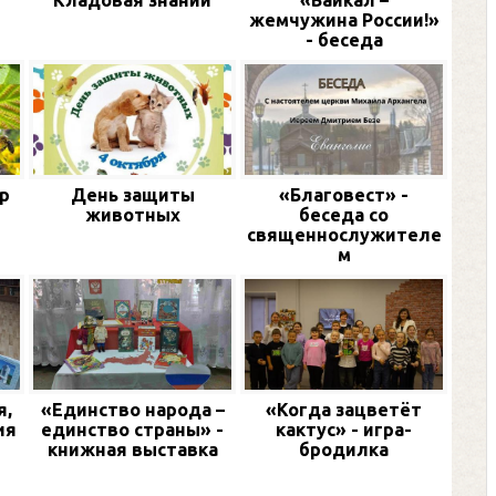
и
Кладовая знаний
«Байкал –
жемчужина России!»
- беседа
р
День защиты
«Благовест» -
животных
беседа со
священнослужителе
м
я,
«Единство народа –
«Когда зацветёт
ия
единство страны» -
кактус» - игра-
книжная выставка
бродилка