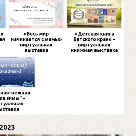
ых
«Весь мир
«Детская книга
ая
начинается с мамы»
Вятского края» –
виртуальная
виртуальная
выставка
книжная выставка
ная-нежная
ка зимы" -
туальная
ыставка
2023