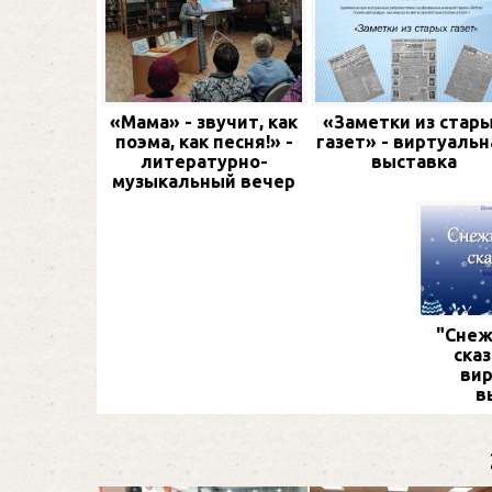
«Мама» - звучит, как
«Заметки из стар
поэма, как песня!» -
газет» - виртуальн
литературно-
выставка
музыкальный вечер
"Снеж
сказ
вир
в