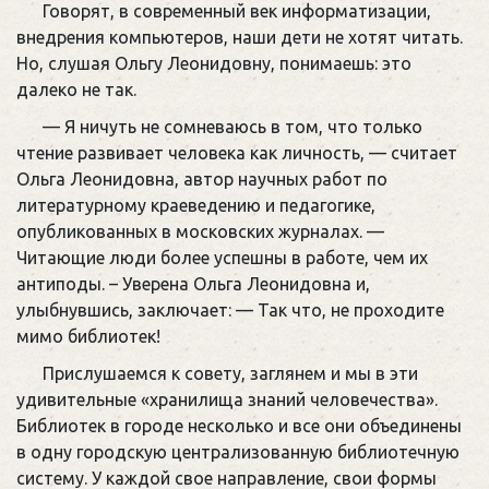
Говорят, в современный век информатизации,
внедрения компьютеров, наши дети не хотят читать.
Но, слушая Ольгу Леонидовну, понимаешь: это
далеко не так.
— Я ничуть не сомневаюсь в том, что только
чтение развивает человека как личность, — считает
Ольга Леонидовна, автор научных работ по
литературному краеведению и педагогике,
опубликованных в московских журналах. —
Читающие люди более успешны в работе, чем их
антиподы. – Уверена Ольга Леонидовна и,
улыбнувшись, заключает: — Так что, не проходите
мимо библиотек!
Прислушаемся к совету, заглянем и мы в эти
удивительные «хранилища знаний человечества».
Библиотек в городе несколько и все они объединены
в одну городскую централизованную библиотечную
систему. У каждой свое направление, свои формы