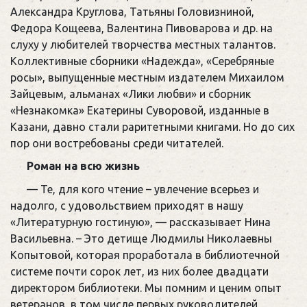
Александра Круглова, Татьяны Головизниной,
Федора Кощеева, Валентина Пивоварова и др. на
слуху у любителей творчества местных талантов.
Коллективные сборники «Надежда», «Серебряные
росы», выпущенные местным издателем Михаилом
Зайцевым, альманах «Лики любви» и сборник
«Незнакомка» Екатерины Суворовой, изданные в
Казани, давно стали раритетными книгами. Но до сих
пор они востребованы среди читателей.
Роман на всю жизнь
— Те, для кого чтение – увлечение всерьез и
надолго, с удовольствием приходят в нашу
«Литературную гостиную», — рассказывает Нина
Васильевна. – Это детище Людмилы Николаевны
Копытовой, которая проработала в библиотечной
системе почти сорок лет, из них более двадцати
директором библиотеки. Мы помним и ценим опыт
ветеранов, в том числе первых руководителей