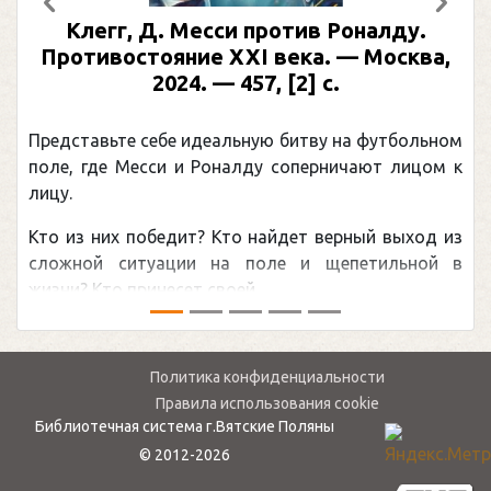
Предыдущий
След
Клегг, Д. Месси против Роналду.
Противостояние XXI века. — Москва,
2024. — 457, [2] с.
Представьте себе идеальную битву на футбольном
поле, где Месси и Роналду соперничают лицом к
лицу.
Кто из них победит? Кто найдет верный выход из
сложной ситуации на поле и щепетильной в
жизни? Кто принесет своей ...
Политика конфиденциальности
Правила использования cookie
Библиотечная система г.Вятские Поляны
© 2012-2026