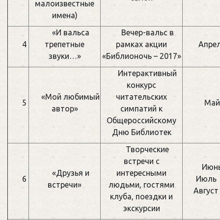
малоизвестные
имена)
«И вальса
Вечер-вальс в
4
трепетные
рамках акции
Апре
звуки…»
«Библионочь – 2017»
Интерактивный
конкурс
«Мой любимый
читательских
5
Май
автор»
симпатий к
Общероссийскому
Дню Библиотек
Творческие
встречи с
Июн
«Друзья и
интересными
6
Июль
встречи»
людьми, гостями
Август
клуба, поездки и
экскурсии