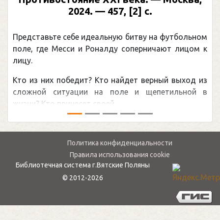
2024. — 457, [2] с.
Представьте себе идеальную битву на футбольном
П
поле, где Месси и Роналду соперничают лицом к
р
лицу.
к
Кто из них победит? Кто найдет верный выход из
о
сложной ситуации на поле и щепетильной в
м
жизни? Кто принесет своей ...
—
Политика конфиденциальности
Правила использования cookie
Библиотечная система г.Вятские Поляны
© 2012-2026