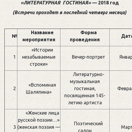
«ЛИТЕРАТУРНАЯ ГОСТИНАЯ»
— 2018 год
(Встречи проходят в последний четверг месяца)
Название
Форма
№
Дат
мероприятия
проведения
«Истории
1
незабываемые
Вечер-портрет
Янва
строки»
Литературно-
музыкальная
«Вспоминая
2
гостиная,
Февра
Шаляпина»
посвященная 145-
летию артиста
«Женские лица
русской поэзии…»
Поэтический
3
(женская поэзия —
Мар
салон