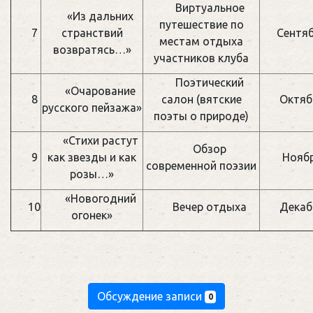
Виртуальное
«Из дальних
путешествие по
7
странствий
Сентя
местам отдыха
возвратясь…»
участников клуба
Поэтический
«Очарование
8
салон (вятские
Октяб
русского пейзажа»
поэты о природе)
«Стихи растут
Обзор
9
как звезды и как
Нояб
современной поэзии
розы…»
«Новогодний
10
Вечер отдыха
Декаб
огонек»
Обсуждение записи
0