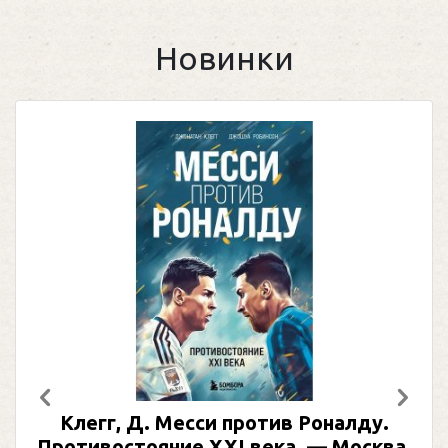
Новинки
Предыдущий
След
Клегг, Д. Месси против Роналду.
Противостояние XXI века. — Москва,