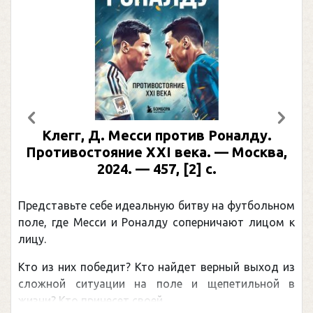
Предыдущий
След
Клегг, Д. Месси против Роналду.
Противостояние XXI века. — Москва,
2024. — 457, [2] с.
Представьте себе идеальную битву на футбольном
поле, где Месси и Роналду соперничают лицом к
лицу.
Кто из них победит? Кто найдет верный выход из
сложной ситуации на поле и щепетильной в
жизни? Кто принесет своей ...