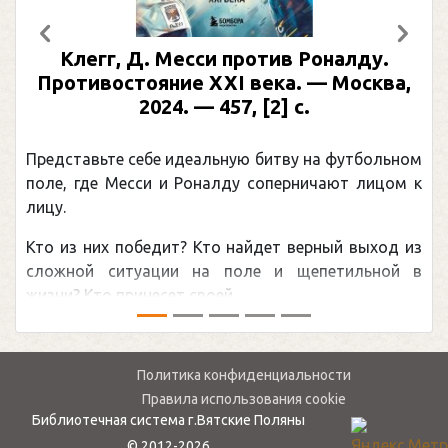
Предыдущий
След
Клегг, Д. Месси против Роналду.
Противостояние XXI века. — Москва,
2024. — 457, [2] с.
Представьте себе идеальную битву на футбольном
поле, где Месси и Роналду соперничают лицом к
лицу.
Кто из них победит? Кто найдет верный выход из
сложной ситуации на поле и щепетильной в
жизни? Кто принесет своей ...
Политика конфиденциальности
Правила использования cookie
Библиотечная система г.Вятские Поляны
© 2012-2026