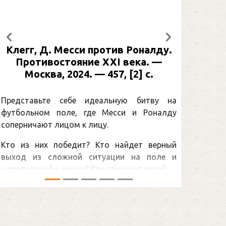
Предыдущий
Следующий
Клегг, Д. Месси против Роналду.
Противостояние XXI века. —
Москва, 2024. — 457, [2] с.
Представьте себе идеальную битву на
футбольном поле, где Месси и Роналду
соперничают лицом к лицу.
Кто из них победит? Кто найдет верный
выход из сложной ситуации на поле и
щепетильной в жизни? Кто принесет своей ...