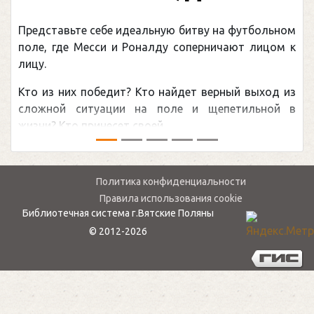
(Подарочные издания. Спорт)
ном
Погоня Александра Овечкина за снайперским
м к
рекордом НХЛ, который принадлежит великому
канадцу Уэйну Гретцки, — едва ли не самая
 из
обсуждаемая хоккейная тема последних лет в
й в
мире.Перед сезоном Национальной хоккейной лиги
— ...
Политика конфиденциальности
Правила использования cookie
Библиотечная система г.Вятские Поляны
© 2012-2026