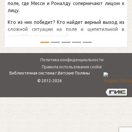
Пог
поле, где Месси и Роналду соперничают лицом к
рек
лицу.
кан
Кто из них победит? Кто найдет верный выход из
обс
сложной ситуации на поле и щепетильной в
мир
жизни? Кто принесет своей ...
— ...
Политика конфиденциальности
Правила использования cookie
Библиотечная система г.Вятские Поляны
© 2012-2026