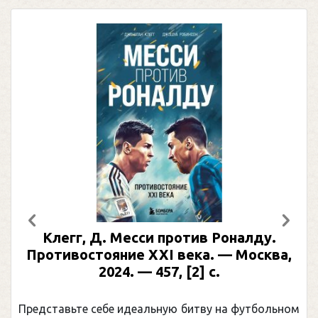
Предыдущий
След
Клегг, Д. Месси против Роналду.
Р
Противостояние XXI века. — Москва,
2024. — 457, [2] с.
Мо
Представьте себе идеальную битву на футбольном